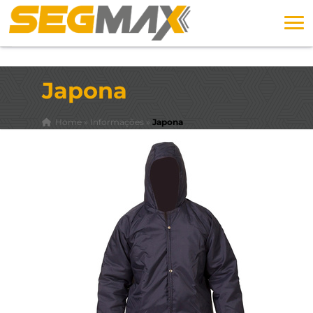
Japona
Home
»
Informações
»
Japona