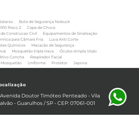
tatarso
Bota de Segurança Nobuck
NR10 Risco 2
Capa de Chuva
de Construcao Civil
Equipamentos de Sinalização
rmica para Câmara Fria
Luva Anti Corte
ntes Químicos
Macacão de Segurança
val
Mosquetão tripla trava
Óculos Ampla Visão
ditivo Concha
Respirador Facial
Mosquetão
Uniforme
Protetor
Japona
ocalização
Avenida Doutor Timóteo Penteado - Vila
alvão - Guarulhos / SP - CEP: 07061-001