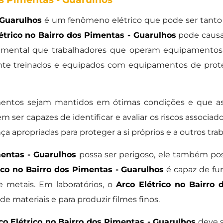
 Guarulhos
é um fenômeno elétrico que pode ser tanto
étrico no Bairro dos Pimentas - Guarulhos
pode causar
amental que trabalhadores que operam equipamentos
e treinados e equipados com equipamentos de proteç
mentos sejam mantidos em ótimas condições e que a
m ser capazes de identificar e avaliar os riscos associad
 apropriadas para proteger a si próprios e a outros tra
mentas - Guarulhos
possa ser perigoso, ele também poss
ico no Bairro dos Pimentas - Guarulhos
é capaz de fun
e metais. Em laboratórios, o
Arco Elétrico no Bairro
 materiais e para produzir filmes finos.
co Elétrico no Bairro dos Pimentas - Guarulhos
deve s