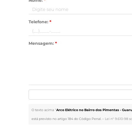
Nome:
*
Telefone:
*
Mensagem:
*
O texto acima "
Arco Elétrico no Bairro dos Pimentas - Guar
está previsto no artigo 184 do Código Penal. –
Lei n° 9.610-98 s