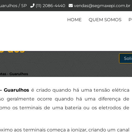
uarulhos / SP
(11) 2086-4440
vendas@segmaxepi.com.br
HOME
QUEM SOMOS
P
ro dos
Sol
ntas - Guarulhos
 - Guarulhos
é criado quando há uma tensão elétrica
 Isso geralmente ocorre quando há uma diferença de
, como os terminais de uma bateria ou os eletrodos de
róximo aos terminais começa a ionizar, criando um canal