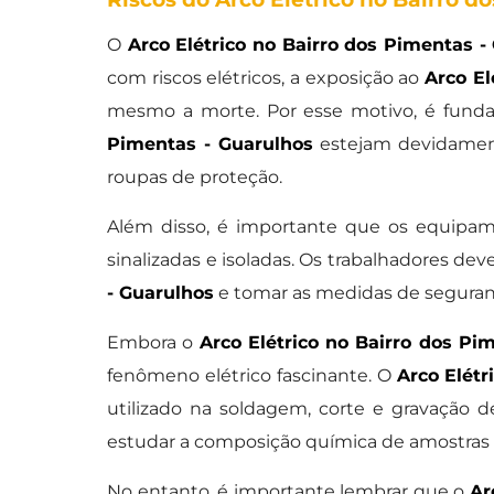
O
Arco Elétrico no Bairro dos Pimentas -
com riscos elétricos, a exposição ao
Arco El
mesmo a morte. Por esse motivo, é fund
Pimentas - Guarulhos
estejam devidament
roupas de proteção.
Além disso, é importante que os equipa
sinalizadas e isoladas. Os trabalhadores deve
- Guarulhos
e tomar as medidas de segurança
Embora o
Arco Elétrico no Bairro dos Pi
fenômeno elétrico fascinante. O
Arco Elétr
utilizado na soldagem, corte e gravação d
estudar a composição química de amostras de
No entanto, é importante lembrar que o
Ar