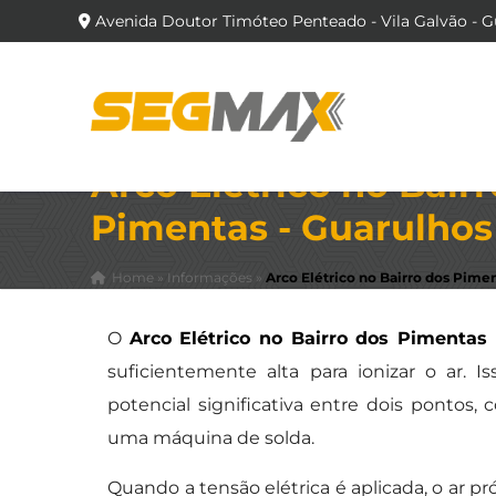
Avenida Doutor Timóteo Penteado - Vila Galvão - G
Arco Elétrico no Bair
Pimentas - Guarulhos
Home
»
Informações
»
Arco Elétrico no Bairro dos Pime
O
Arco Elétrico no Bairro dos Pimentas
suficientemente alta para ionizar o ar.
potencial significativa entre dois pontos
uma máquina de solda.
Quando a tensão elétrica é aplicada, o ar p