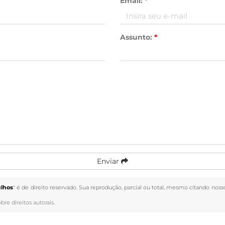
Email:
*
Assunto:
*
Enviar
ulhos
" é de direito reservado. Sua reprodução, parcial ou total, mesmo citando nosso
obre direitos autorais
.