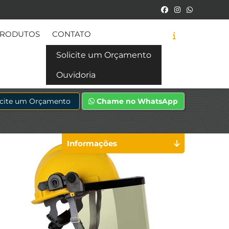
RODUTOS
CONTATO
Solicite um Orçamento
Ouvidoria
icite um Orçamento
Chame no WhatsApp
Informações