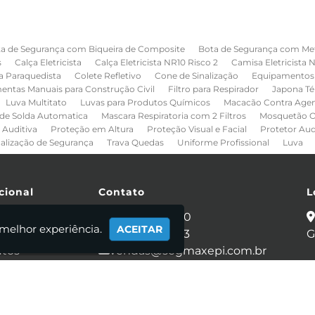
a de Segurança com Biqueira de Composite
Bota de Segurança com Me
s
Calça Eletricista
Calça Eletricista NR10 Risco 2
Camisa Eletricista 
a Paraquedista
Colete Refletivo
Cone de Sinalização
Equipamentos 
entas Manuais para Construção Civil
Filtro para Respirador
Japona Té
Luva Multitato
Luvas para Produtos Químicos
Macacão Contra Age
de Solda Automatica
Mascara Respiratoria com 2 Filtros
Mosquetão O
 Auditiva
Proteção em Altura
Proteção Visual e Facial
Protetor Au
nalização de Segurança
Trava Quedas
Uniforme Profissional
Luva
cional
Contato
L
e
(11) 2086-4440
 melhor experiência.
ACEITAR
 Somos
(11) 95281-0053
G
utos
vendas@segmaxepi.com.br
ato
mações