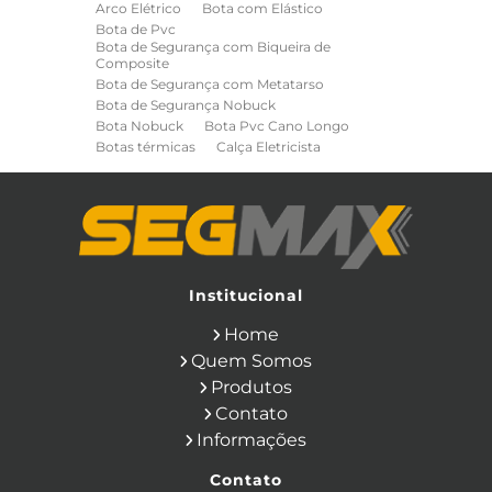
Arco Elétrico
Bota com Elástico
Bota de Pvc
Bota de Segurança com Biqueira de
Composite
Bota de Segurança com Metatarso
Bota de Segurança Nobuck
Bota Nobuck
Bota Pvc Cano Longo
Botas térmicas
Calça Eletricista
Calça Eletricista NR10 Risco 2
Camisa Eletricista NR10 Risco 2
Capa de Chuva
Cinto de Segurança para Eletricista
Cinto de Seguranca Paraquedista
Colete Refletivo
Cone de Sinalização
Equipamentos de Construcao Civil
Institucional
Equipamentos de Sinalização
Home
Ferramentas Eletricas
Ferramentas Isoladas
Quem Somos
Ferramentas Manuais para Construção
Produtos
Civil
Filtro para Respirador
Contato
Japona Térmica para Câmara Fria
Informações
Luva Anti Corte
Luva de Cobertura
Luva de Vaqueta
Luva Isolante
Contato