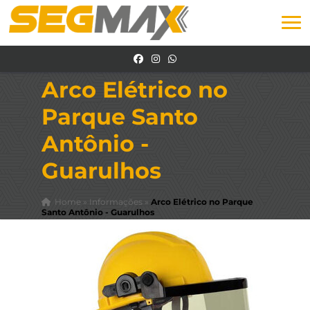
Arco Elétrico no
Parque Santo
Antônio -
Guarulhos
Home
»
Informações
»
Arco Elétrico no Parque
Santo Antônio - Guarulhos