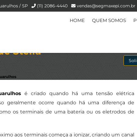
uarulhos / SP
(11) 2086-4440
vendas@segmaxepi.com.br
HOME
QUEM SOMOS
P
e Stella -
Sol
Guarulhos
uarulhos
é criado quando há uma tensão elétrica
 Isso geralmente ocorre quando há uma diferença de
, como os terminais de uma bateria ou os eletrodos de
róximo aos terminais começa a ionizar, criando um canal