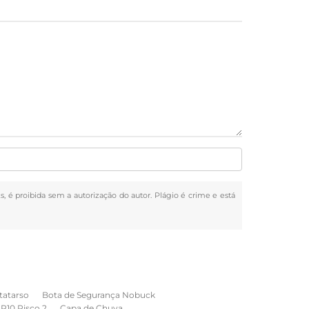
ks, é proibida sem a autorização do autor. Plágio é crime e está
tatarso
Bota de Segurança Nobuck
NR10 Risco 2
Capa de Chuva