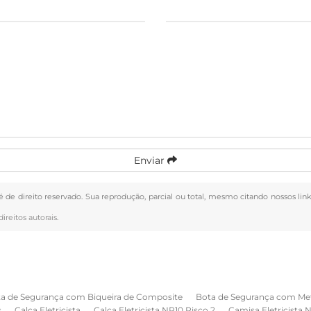
Enviar
 é de direito reservado. Sua reprodução, parcial ou total, mesmo citando nossos lin
direitos autorais
.
a de Segurança com Biqueira de Composite
Bota de Segurança com Me
s
Calça Eletricista
Calça Eletricista NR10 Risco 2
Camisa Eletricista 