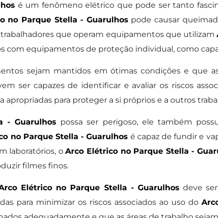
lhos
é um fenômeno elétrico que pode ser tanto fasc
co no Parque Stella - Guarulhos
pode causar queimadur
e trabalhadores que operam equipamentos que utilizam
 com equipamentos de proteção individual, como capac
mentos sejam mantidos em ótimas condições e que a
vem ser capazes de identificar e avaliar os riscos asso
apropriadas para proteger a si próprios e a outros traba
a - Guarulhos
possa ser perigoso, ele também possui
ico no Parque Stella - Guarulhos
é capaz de fundir e va
m laboratórios, o
Arco Elétrico no Parque Stella - Gua
uzir filmes finos.
Arco Elétrico no Parque Stella - Guarulhos
deve ser 
as para minimizar os riscos associados ao uso do
Arc
inados adequadamente e que as áreas de trabalho sejam