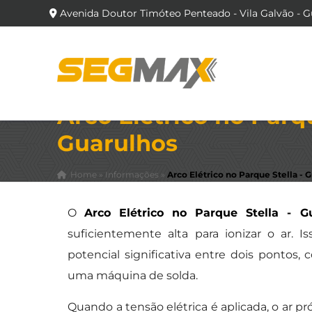
Avenida Doutor Timóteo Penteado - Vila Galvão - G
Arco Elétrico no Parqu
Guarulhos
Home
»
Informações
»
Arco Elétrico no Parque Stella - 
O
Arco Elétrico no Parque Stella - G
suficientemente alta para ionizar o ar.
potencial significativa entre dois pontos
uma máquina de solda.
Quando a tensão elétrica é aplicada, o ar p