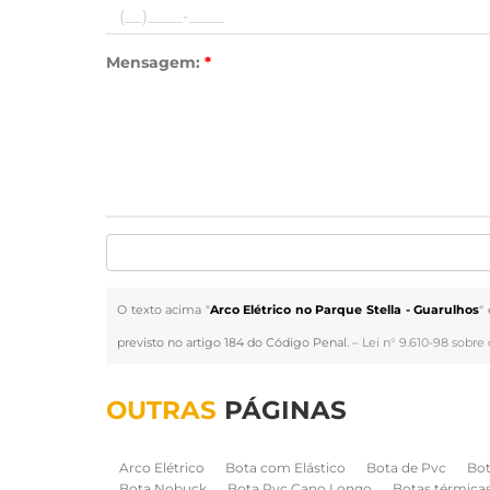
Mensagem:
*
O texto acima "
Arco Elétrico no Parque Stella - Guarulhos
"
previsto no artigo 184 do Código Penal. –
Lei n° 9.610-98 sobre 
OUTRAS
PÁGINAS
Arco Elétrico
Bota com Elástico
Bota de Pvc
Bot
Bota Nobuck
Bota Pvc Cano Longo
Botas térmica