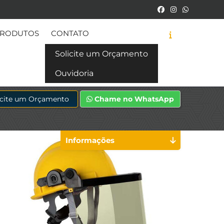
RODUTOS
CONTATO
Solicite um Orçamento
Ouvidoria
icite um Orçamento
Chame no WhatsApp
Informações