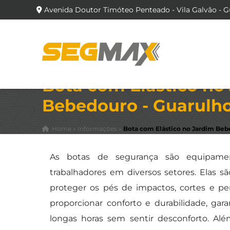
Avenida Doutor Timóteo Penteado - Vila Galvão - G
Bota com Elástico no
Bebedouro - Guarulh
Home
»
Informações
»
Bota com Elástico no Jardim Beb
As botas de segurança são equipamen
trabalhadores em diversos setores. Elas sã
proteger os pés de impactos, cortes e pe
proporcionar conforto e durabilidade, ga
longas horas sem sentir desconforto. Alé