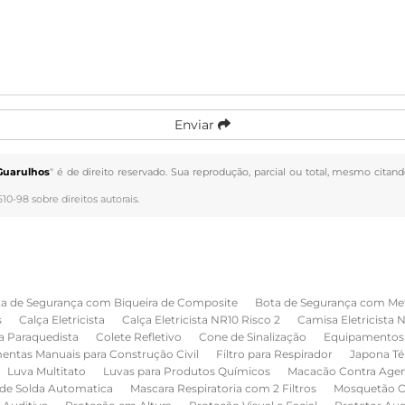
Enviar
Guarulhos
" é de direito reservado. Sua reprodução, parcial ou total, mesmo citand
610-98 sobre direitos autorais
.
a de Segurança com Biqueira de Composite
Bota de Segurança com Me
s
Calça Eletricista
Calça Eletricista NR10 Risco 2
Camisa Eletricista 
a Paraquedista
Colete Refletivo
Cone de Sinalização
Equipamentos 
entas Manuais para Construção Civil
Filtro para Respirador
Japona Té
Luva Multitato
Luvas para Produtos Químicos
Macacão Contra Age
de Solda Automatica
Mascara Respiratoria com 2 Filtros
Mosquetão O