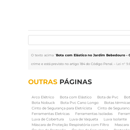
O texto acima "
Bota com Elástico no Jardim Bebedouro - 
crime e está previsto no artigo 184 do Código Penal. –
Lei n° 9.
OUTRAS
PÁGINAS
Arco Elétrico
Bota com Elástico
Bota de Pvc
Bot
Bota Nobuck
Bota Pvc Cano Longo
Botas térmica
Cinto de Segurança para Eletricista
Cinto de Seguranc
Ferramentas Eletricas
Ferramentas Isoladas
Ferram
Luva de Cobertura
Luva de Vaqueta
Luva Isolante
Máscara de Proteção Respiratória com Filtro
Mascara 