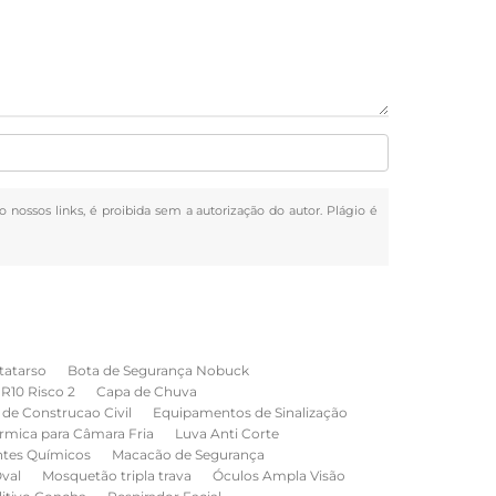
o nossos links, é proibida sem a autorização do autor. Plágio é
tatarso
Bota de Segurança Nobuck
NR10 Risco 2
Capa de Chuva
de Construcao Civil
Equipamentos de Sinalização
rmica para Câmara Fria
Luva Anti Corte
ntes Químicos
Macacão de Segurança
val
Mosquetão tripla trava
Óculos Ampla Visão