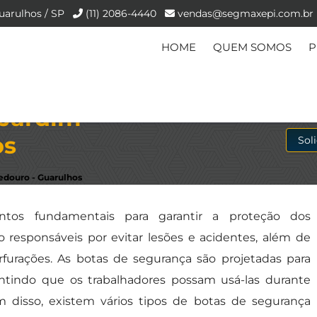
uarulhos / SP
(11) 2086-4440
vendas@segmaxepi.com.br
HOME
QUEM SOMOS
P
 Jardim
os
Sol
edouro - Guarulhos
tos fundamentais para garantir a proteção dos
o responsáveis por evitar lesões e acidentes, além de
rfurações. As botas de segurança são projetadas para
rantindo que os trabalhadores possam usá-las durante
m disso, existem vários tipos de botas de segurança