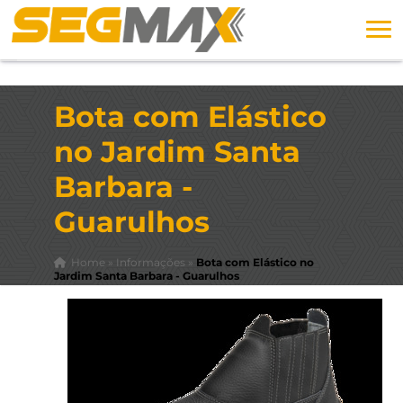
Bota com Elástico
no Jardim Santa
Barbara -
Guarulhos
Home
»
Informações
»
Bota com Elástico no
Jardim Santa Barbara - Guarulhos