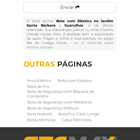
Enviar
O texto acima "
Bota com Elástico no Jardim
Santa Barbara - Guarulhos
" é de direito
reservado. Sua reprodução, parcial ou total, mesmo
citando nossos links, é proibida sem a autorização
do autor. Plágio é crime e está previsto no artigo
184 do Código Penal. –
Lei n° 9.610-98 sobre
direitos autorais
.
OUTRAS
PÁGINAS
Arco Elétrico
Bota com Elástico
Bota de Pvc
Bota de Segurança com Biqueira de
Composite
Bota de Segurança com Metatarso
Bota de Segurança Nobuck
Bota Nobuck
Bota Pvc Cano Longo
Botas térmicas
Calça Eletricista
Calça Eletricista NR10 Risco 2
Camisa Eletricista NR10 Risco 2
Capa de Chuva