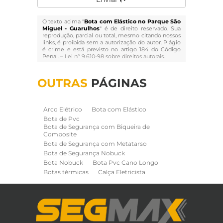
O texto acima "
Bota com Elástico no Parque São
Miguel - Guarulhos
" é de direito reservado. Sua
reprodução, parcial ou total, mesmo citando nossos
links, é proibida sem a autorização do autor. Plágio
é crime e está previsto no artigo 184 do Código
Penal. –
Lei n° 9.610-98 sobre direitos autorais
.
OUTRAS
PÁGINAS
Arco Elétrico
Bota com Elástico
Bota de Pvc
Bota de Segurança com Biqueira de
Composite
Bota de Segurança com Metatarso
Bota de Segurança Nobuck
Bota Nobuck
Bota Pvc Cano Longo
Botas térmicas
Calça Eletricista
Calça Eletricista NR10 Risco 2
Camisa Eletricista NR10 Risco 2
Capa de Chuva
Cinto de Segurança para Eletricista
Cinto de Seguranca Paraquedista