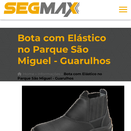
Bota com Elástico
no Parque São
Miguel - Guarulhos
Home
»
Informações
»
Bota com Elástico no
Parque São Miguel - Guarulhos