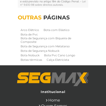
e está previsto no artigo 184 do Código Penal. –
Lei
n° 9.610-98 sobre direitos autorais
.
OUTRAS
PÁGINAS
Arco Elétrico
Bota com Elástico
Bota de Pvc
Bota de Segurança com Biqueira de
Composite
Bota de Segurança com Metatarso
Bota de Segurança Nobuck
Bota Nobuck
Bota Pvc Cano Longo
Botas térmicas
Calça Eletricista
Calça Eletricista NR10 Risco 2
Camisa Eletricista NR10 Risco 2
Capa de Chuva
Cinto de Segurança para Eletricista
Cinto de Seguranca Paraquedista
Colete Refletivo
Cone de Sinalização
Equipamentos de Construcao Civil
Institucional
Equipamentos de Sinalização
Home
Ferramentas Eletricas
Ferramentas Isoladas
Quem Somos