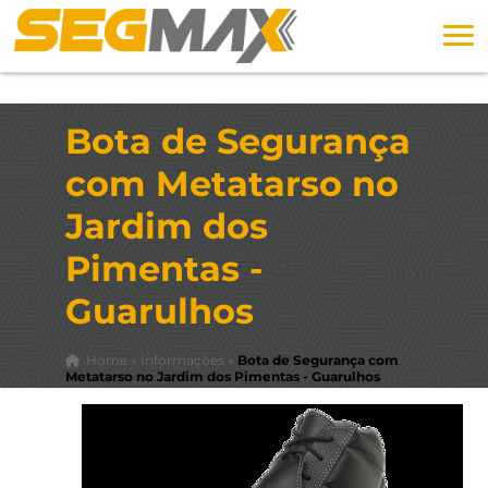
Bota de Segurança
com Metatarso no
Jardim dos
Pimentas -
Guarulhos
Home
»
Informações
»
Bota de Segurança com
Metatarso no Jardim dos Pimentas - Guarulhos