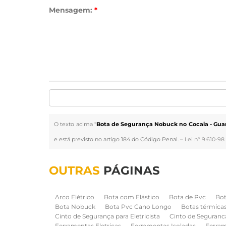
Mensagem:
*
O texto acima "
Bota de Segurança Nobuck no Cocaia - Gua
e está previsto no artigo 184 do Código Penal. –
Lei n° 9.610-98 
OUTRAS
PÁGINAS
Arco Elétrico
Bota com Elástico
Bota de Pvc
Bot
Bota Nobuck
Bota Pvc Cano Longo
Botas térmica
Cinto de Segurança para Eletricista
Cinto de Seguranc
Ferramentas Eletricas
Ferramentas Isoladas
Ferram