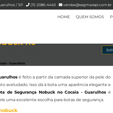
uarulhos / SP
(11) 2086-4440
vendas@segmaxepi.com.br
HOME
QUEM SOMOS
P
obuck no
Sol
aia - Guarulhos
uarulhos
é feito a partir da camada superior da pele do
nto aveludado. Isso dá à bota uma aparência elegante e
ta de Segurança Nobuck no Cocaia - Guarulhos
é
dele uma excelente escolha para botas de segurança.
 nobuck