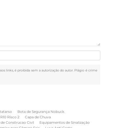
sos links, é proibida sem a autorização do autor. Plágio é crime
tatarso
Bota de Segurança Nobuck
NR10 Risco 2
Capa de Chuva
de Construcao Civil
Equipamentos de Sinalização
rmica para Câmara Fria
Luva Anti Corte