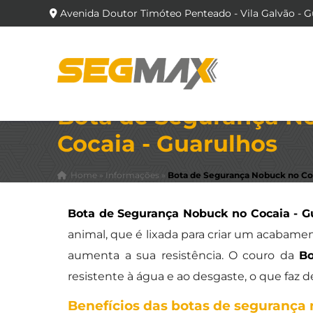
Avenida Doutor Timóteo Penteado - Vila Galvão - G
Bota de Segurança N
Cocaia - Guarulhos
Home
»
Informações
»
Bota de Segurança Nobuck no Coc
Bota de Segurança Nobuck no Cocaia - G
animal, que é lixada para criar um acabame
aumenta a sua resistência. O couro da
Bo
resistente à água e ao desgaste, o que faz 
Benefícios das botas de segurança