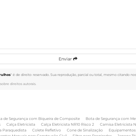
Enviar
rulhos
" é de direito reservado. Sua reprodução, parcial ou total, mesmo citando nos
sobre direitos autorais
.
a de Segurança com Biqueira de Composite
Bota de Segurança com Me
s
Calça Eletricista
Calça Eletricista NR10 Risco 2
Camisa Eletricista 
a Paraquedista
Colete Refletivo
Cone de Sinalização
Equipamentos 
entas Manuais para Construção Civil
Filtro para Respirador
Japona Té