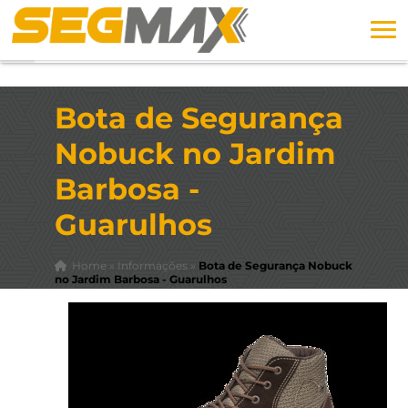
Bota de Segurança
Nobuck no Jardim
Barbosa -
Guarulhos
Home
»
Informações
»
Bota de Segurança Nobuck
no Jardim Barbosa - Guarulhos