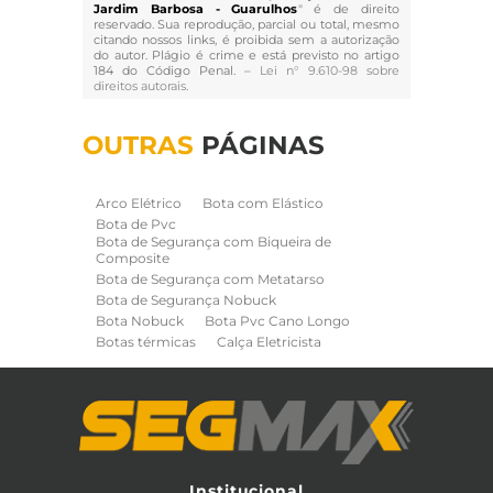
Jardim Barbosa - Guarulhos
" é de direito
reservado. Sua reprodução, parcial ou total, mesmo
citando nossos links, é proibida sem a autorização
do autor. Plágio é crime e está previsto no artigo
184 do Código Penal. –
Lei n° 9.610-98 sobre
direitos autorais
.
OUTRAS
PÁGINAS
Arco Elétrico
Bota com Elástico
Bota de Pvc
Bota de Segurança com Biqueira de
Composite
Bota de Segurança com Metatarso
Bota de Segurança Nobuck
Bota Nobuck
Bota Pvc Cano Longo
Botas térmicas
Calça Eletricista
Calça Eletricista NR10 Risco 2
Camisa Eletricista NR10 Risco 2
Capa de Chuva
Cinto de Segurança para Eletricista
Cinto de Seguranca Paraquedista
Colete Refletivo
Cone de Sinalização
Equipamentos de Construcao Civil
Institucional