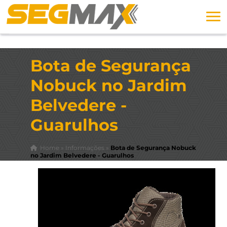
Bota de Segurança
Nobuck no Jardim
Belvedere -
Guarulhos
Home
»
Informações
»
Bota de Segurança Nobuck
no Jardim Belvedere - Guarulhos