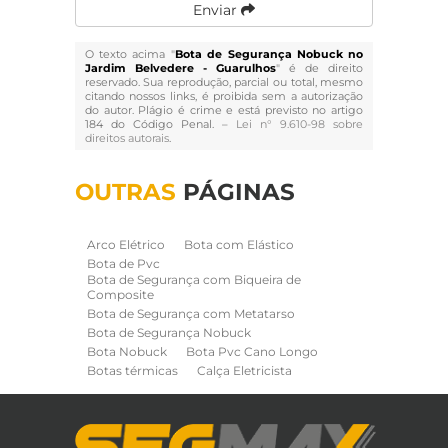
Enviar
O texto acima "
Bota de Segurança Nobuck no
Jardim Belvedere - Guarulhos
" é de direito
reservado. Sua reprodução, parcial ou total, mesmo
citando nossos links, é proibida sem a autorização
do autor. Plágio é crime e está previsto no artigo
184 do Código Penal. –
Lei n° 9.610-98 sobre
direitos autorais
.
OUTRAS
PÁGINAS
Arco Elétrico
Bota com Elástico
Bota de Pvc
Bota de Segurança com Biqueira de
Composite
Bota de Segurança com Metatarso
Bota de Segurança Nobuck
Bota Nobuck
Bota Pvc Cano Longo
Botas térmicas
Calça Eletricista
Calça Eletricista NR10 Risco 2
Camisa Eletricista NR10 Risco 2
Capa de Chuva
Cinto de Segurança para Eletricista