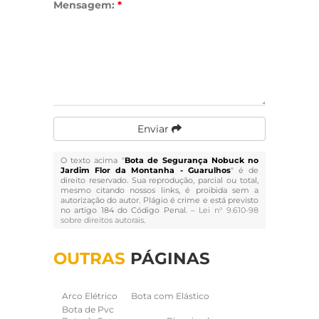
Mensagem:
*
Enviar
O texto acima "
Bota de Segurança Nobuck no
Jardim Flor da Montanha - Guarulhos
" é de
direito reservado. Sua reprodução, parcial ou total,
mesmo citando nossos links, é proibida sem a
autorização do autor. Plágio é crime e está previsto
no artigo 184 do Código Penal. –
Lei n° 9.610-98
sobre direitos autorais
.
OUTRAS
PÁGINAS
Arco Elétrico
Bota com Elástico
Bota de Pvc