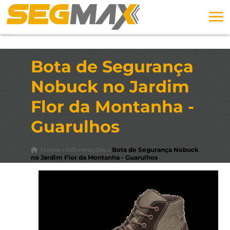
Bota de Segurança
Nobuck no Jardim
Flor da Montanha -
Guarulhos
Home
»
Informações
»
Bota de Segurança Nobuck
no Jardim Flor da Montanha - Guarulhos