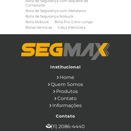
Bota de Segurança com Biqueira de
Composite
Bota de Segurança com Metatarso
Bota de Segurança Nobuck
Bota Nobuck
Bota Pvc Cano Longo
Botas térmicas
Calça Eletricista
Calça Eletricista NR10 Risco 2
Camisa Eletricista NR10 Risco 2
Capa de Chuva
Cinto de Segurança para Eletricista
Cinto de Seguranca Paraquedista
Colete Refletivo
Cone de Sinalização
Equipamentos de Construcao Civil
Institucional
Equipamentos de Sinalização
Home
Ferramentas Eletricas
Ferramentas Isoladas
Quem Somos
Ferramentas Manuais para Construção
Produtos
Civil
Filtro para Respirador
Contato
Japona Térmica para Câmara Fria
Informações
Luva Anti Corte
Luva de Cobertura
Luva de Vaqueta
Luva Isolante
Contato
Luva Multitato
Luvas para Produtos Químicos
(11) 2086-4440
Macacão Contra Agentes Químicos