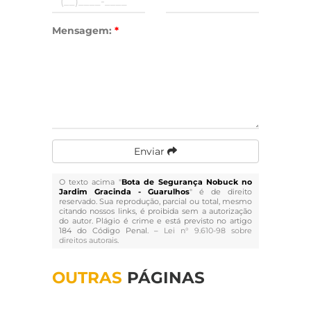
Mensagem:
*
Enviar
O texto acima "
Bota de Segurança Nobuck no
Jardim Gracinda - Guarulhos
" é de direito
reservado. Sua reprodução, parcial ou total, mesmo
citando nossos links, é proibida sem a autorização
do autor. Plágio é crime e está previsto no artigo
184 do Código Penal. –
Lei n° 9.610-98 sobre
direitos autorais
.
OUTRAS
PÁGINAS