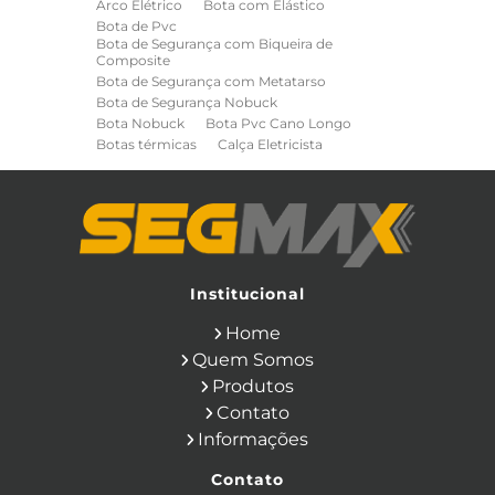
Arco Elétrico
Bota com Elástico
Bota de Pvc
Bota de Segurança com Biqueira de
Composite
Bota de Segurança com Metatarso
Bota de Segurança Nobuck
Bota Nobuck
Bota Pvc Cano Longo
Botas térmicas
Calça Eletricista
Calça Eletricista NR10 Risco 2
Camisa Eletricista NR10 Risco 2
Capa de Chuva
Cinto de Segurança para Eletricista
Cinto de Seguranca Paraquedista
Colete Refletivo
Cone de Sinalização
Equipamentos de Construcao Civil
Institucional
Equipamentos de Sinalização
Home
Ferramentas Eletricas
Ferramentas Isoladas
Quem Somos
Ferramentas Manuais para Construção
Produtos
Civil
Filtro para Respirador
Contato
Japona Térmica para Câmara Fria
Informações
Luva Anti Corte
Luva de Cobertura
Luva de Vaqueta
Luva Isolante
Contato
Luva Multitato