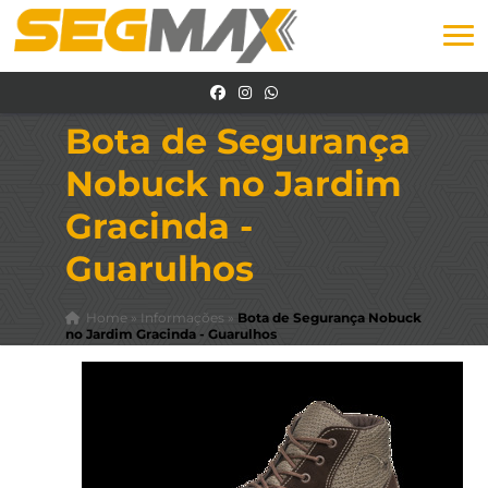
Bota de Segurança
Nobuck no Jardim
Gracinda -
Guarulhos
Home
»
Informações
»
Bota de Segurança Nobuck
no Jardim Gracinda - Guarulhos