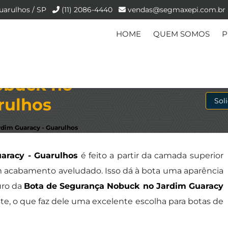
uarulhos / SP
(11) 2086-4440
vendas@segmaxepi.com.br
HOME
QUEM SOMOS
P
obuck no
rulhos
Sol
dim Guaracy - Guarulhos
aracy - Guarulhos
é feito a partir da camada superior
 um acabamento aveludado. Isso dá à bota uma aparência
uro da
Bota de Segurança Nobuck no Jardim Guaracy
te, o que faz dele uma excelente escolha para botas de