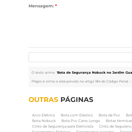
Mensagem:
*
O texto acima "
Bota de Segurança Nobuck no Jardim Gua
Plágio é crime e está previsto no artigo 184 do Código Penal. 
OUTRAS
PÁGINAS
Arco Elétrico
Bota com Elástico
Bota de Pvc
Bot
Bota Nobuck
Bota Pvc Cano Longo
Botas térmica
Cinto de Segurança para Eletricista
Cinto de Seguranc
Ferramentas Eletricas
Ferramentas Isoladas
Ferram