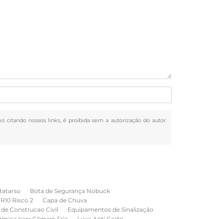
mo citando nossos links, é proibida sem a autorização do autor.
tatarso
Bota de Segurança Nobuck
NR10 Risco 2
Capa de Chuva
de Construcao Civil
Equipamentos de Sinalização
rmica para Câmara Fria
Luva Anti Corte