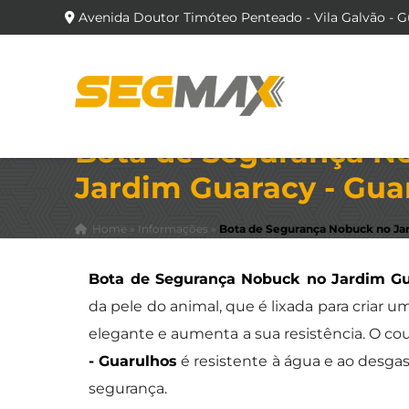
Avenida Doutor Timóteo Penteado - Vila Galvão - G
Bota de Segurança N
Jardim Guaracy - Gua
Home
»
Informações
»
Bota de Segurança Nobuck no Jar
Bota de Segurança Nobuck no Jardim Gu
da pele do animal, que é lixada para criar
elegante e aumenta a sua resistência. O co
- Guarulhos
é resistente à água e ao desgas
segurança.