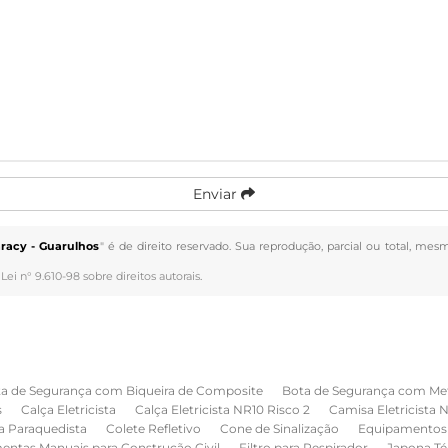
Enviar
racy - Guarulhos
" é de direito reservado. Sua reprodução, parcial ou total, mes
–
Lei n° 9.610-98 sobre direitos autorais
.
a de Segurança com Biqueira de Composite
Bota de Segurança com Me
s
Calça Eletricista
Calça Eletricista NR10 Risco 2
Camisa Eletricista 
a Paraquedista
Colete Refletivo
Cone de Sinalização
Equipamentos 
entas Manuais para Construção Civil
Filtro para Respirador
Japona Té