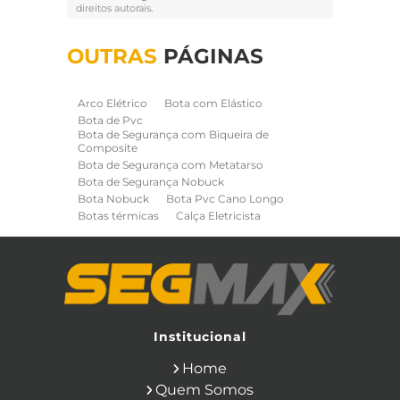
direitos autorais
.
OUTRAS
PÁGINAS
Arco Elétrico
Bota com Elástico
Bota de Pvc
Bota de Segurança com Biqueira de
Composite
Bota de Segurança com Metatarso
Bota de Segurança Nobuck
Bota Nobuck
Bota Pvc Cano Longo
Botas térmicas
Calça Eletricista
Calça Eletricista NR10 Risco 2
Camisa Eletricista NR10 Risco 2
Capa de Chuva
Cinto de Segurança para Eletricista
Cinto de Seguranca Paraquedista
Colete Refletivo
Cone de Sinalização
Equipamentos de Construcao Civil
Institucional
Equipamentos de Sinalização
Home
Ferramentas Eletricas
Ferramentas Isoladas
Quem Somos
Ferramentas Manuais para Construção