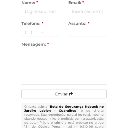
Nome:
*
Email:
*
Telefone:
*
Assunto:
*
Mensagem:
*
Enviar
O texto acima "
Bota de Segurança Nobuck no
Jardim Leblon - Guarulhos
" é de direito
reservado. Sua reprodução, parcial ou total, mesmo
citando nossos links, é proibida sem a autorização
do autor. Plágio é crime e está previsto no artigo
184 do Código Penal. –
Lei n° 9.610-98 sobre