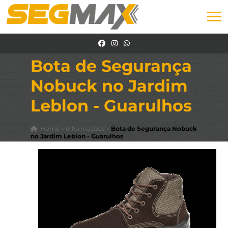
Bota de Segurança
Nobuck no Jardim
Leblon - Guarulhos
Home
»
Informações
»
Bota de Segurança Nobuck
no Jardim Leblon - Guarulhos