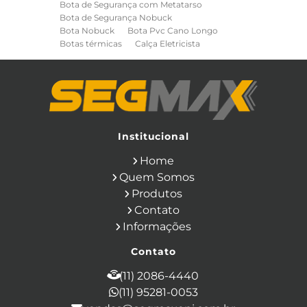
Bota de Segurança com Metatarso
Bota de Segurança Nobuck
Bota Nobuck
Bota Pvc Cano Longo
Botas térmicas
Calça Eletricista
Calça Eletricista NR10 Risco 2
Camisa Eletricista NR10 Risco 2
Capa de Chuva
Cinto de Segurança para Eletricista
Cinto de Seguranca Paraquedista
Colete Refletivo
Cone de Sinalização
Equipamentos de Construcao Civil
Institucional
Equipamentos de Sinalização
Home
Ferramentas Eletricas
Ferramentas Isoladas
Quem Somos
Ferramentas Manuais para Construção
Produtos
Civil
Filtro para Respirador
Contato
Japona Térmica para Câmara Fria
Informações
Luva Anti Corte
Luva de Cobertura
Luva de Vaqueta
Luva Isolante
Contato
Luva Multitato
Luvas para Produtos Químicos
(11) 2086-4440
Macacão Contra Agentes Químicos
(11) 95281-0053
Macacão de Segurança