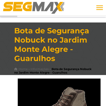
Bota de Segurança
Nobuck no Jardim
Monte Alegre -
Guarulhos
Home
»
Informações
»
Bota de Segurança Nobuck
no Jardim Monte Alegre - Guarulhos