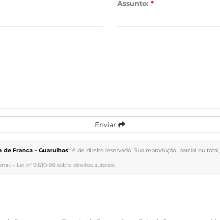
Assunto:
*
Enviar
 de Franca - Guarulhos
" é de direito reservado. Sua reprodução, parcial ou tot
enal. –
Lei n° 9.610-98 sobre direitos autorais
.