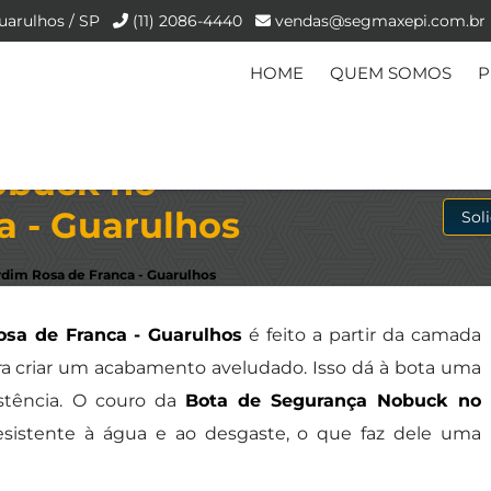
uarulhos / SP
(11) 2086-4440
vendas@segmaxepi.com.br
HOME
QUEM SOMOS
P
obuck no
a - Guarulhos
Sol
dim Rosa de Franca - Guarulhos
sa de Franca - Guarulhos
é feito a partir da camada
ara criar um acabamento aveludado. Isso dá à bota uma
stência. O couro da
Bota de Segurança Nobuck no
sistente à água e ao desgaste, o que faz dele uma