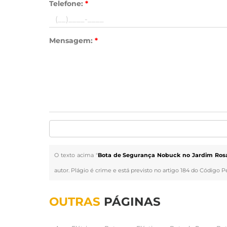
Telefone:
*
Mensagem:
*
O texto acima "
Bota de Segurança Nobuck no Jardim Rosa
autor. Plágio é crime e está previsto no artigo 184 do Código P
OUTRAS
PÁGINAS