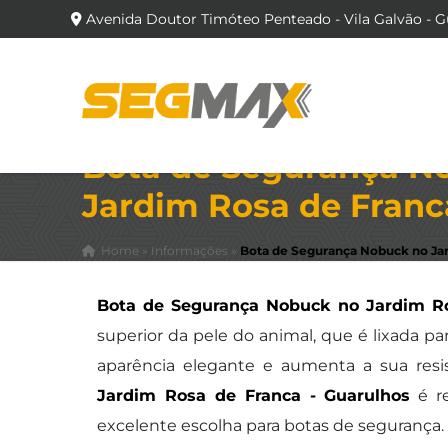
Avenida Doutor Timóteo Penteado - Vila Galvão - G
Bota de Segurança N
Jardim Rosa de Franc
Home
»
Informações
»
Bota de Segurança Nobuck no Jar
Bota de Segurança Nobuck no Jardim Ro
superior da pele do animal, que é lixada p
aparência elegante e aumenta a sua resi
Jardim Rosa de Franca - Guarulhos
é re
excelente escolha para botas de segurança.