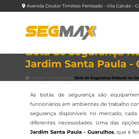
Avenida Doutor Timóteo Penteado - Vila Galvão - G
Bota de Segurança N
Jardim Santa Paula -
Home
»
Informações
»
Bota de Segurança Nobuck no Jar
As botas de segurança são equipament
funcionários em ambientes de trabalho com 
segurança disponíveis no mercado, cada 
diferentes necessidades. Uma das opçõ
Jardim Santa Paula - Guarulhos
, que é f