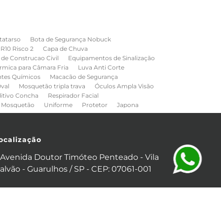
tatarso
Bota de Segurança Nobuck
NR10 Risco 2
Capa de Chuva
de Construcao Civil
Equipamentos de Sinalização
rmica para Câmara Fria
Luva Anti Corte
ntes Químicos
Macacão de Segurança
val
Mosquetão tripla trava
Óculos Ampla Visão
ditivo Concha
Respirador Facial
Mosquetão
Uniforme
Protetor
Japona
ocalização
Avenida Doutor Timóteo Penteado - Vila
alvão - Guarulhos / SP - CEP: 07061-001