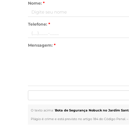
Nome:
*
Telefone:
*
Mensagem:
*
O texto acima "
Bota de Segurança Nobuck no Jardim Santa
Plágio é crime e está previsto no artigo 184 do Código Penal. 