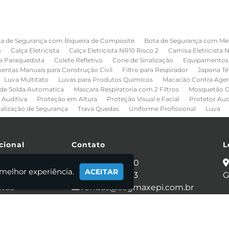
a de Segurança com Biqueira de Composite
Bota de Segurança com Me
s
Calça Eletricista
Calça Eletricista NR10 Risco 2
Camisa Eletricista 
a Paraquedista
Colete Refletivo
Cone de Sinalização
Equipamentos 
entas Manuais para Construção Civil
Filtro para Respirador
Japona Té
Luva Multitato
Luvas para Produtos Químicos
Macacão Contra Age
de Solda Automatica
Mascara Respiratoria com 2 Filtros
Mosquetão O
 Auditiva
Proteção em Altura
Proteção Visual e Facial
Protetor Au
nalização de Segurança
Trava Quedas
Uniforme Profissional
Luva
cional
Contato
L
e
(11) 2086-4440
 melhor experiência.
ACEITAR
 Somos
(11) 95281-0053
G
utos
vendas@segmaxepi.com.br
ato
mações