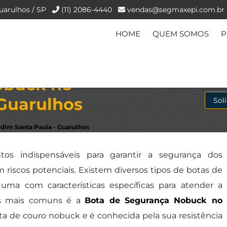
uarulhos / SP
(11) 2086-4440
vendas@segmaxepi.com.br
HOME
QUEM SOMOS
P
obuck no
 Guarulhos
Sol
dim Santa Paula - Guarulhos
os indispensáveis para garantir a segurança dos
riscos potenciais. Existem diversos tipos de botas de
uma com características específicas para atender a
es mais comuns é a
Bota de Segurança Nobuck no
eita de couro nobuck e é conhecida pela sua resistência