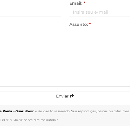
Email:
*
Assunto:
*
Enviar
 Paula - Guarulhos
" é de direito reservado. Sua reprodução, parcial ou total, me
–
Lei n° 9.610-98 sobre direitos autorais
.