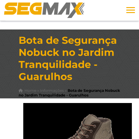
Bota de Segurança
Nobuck no Jardim
Tranquilidade -
Guarulhos
Home
»
Informações
»
Bota de Segurança Nobuck
no Jardim Tranquilidade - Guarulhos