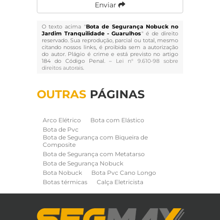
Enviar
O texto acima "
Bota de Segurança Nobuck no
Jardim Tranquilidade - Guarulhos
" é de direito
reservado. Sua reprodução, parcial ou total, mesmo
citando nossos links, é proibida sem a autorização
do autor. Plágio é crime e está previsto no artigo
184 do Código Penal. –
Lei n° 9.610-98 sobre
direitos autorais
.
OUTRAS
PÁGINAS
Arco Elétrico
Bota com Elástico
Bota de Pvc
Bota de Segurança com Biqueira de
Composite
Bota de Segurança com Metatarso
Bota de Segurança Nobuck
Bota Nobuck
Bota Pvc Cano Longo
Botas térmicas
Calça Eletricista
Calça Eletricista NR10 Risco 2
Camisa Eletricista NR10 Risco 2
Capa de Chuva
Cinto de Segurança para Eletricista