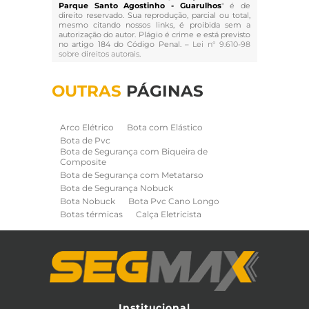
Parque Santo Agostinho - Guarulhos
" é de
direito reservado. Sua reprodução, parcial ou total,
mesmo citando nossos links, é proibida sem a
autorização do autor. Plágio é crime e está previsto
no artigo 184 do Código Penal. –
Lei n° 9.610-98
sobre direitos autorais
.
OUTRAS
PÁGINAS
Arco Elétrico
Bota com Elástico
Bota de Pvc
Bota de Segurança com Biqueira de
Composite
Bota de Segurança com Metatarso
Bota de Segurança Nobuck
Bota Nobuck
Bota Pvc Cano Longo
Botas térmicas
Calça Eletricista
Calça Eletricista NR10 Risco 2
Camisa Eletricista NR10 Risco 2
Capa de Chuva
Cinto de Segurança para Eletricista
Cinto de Seguranca Paraquedista
Colete Refletivo
Cone de Sinalização
Equipamentos de Construcao Civil
Institucional