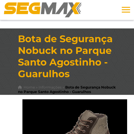
Bota de Segurança
Nobuck no Parque
Santo Agostinho -
Guarulhos
Home
»
Informações
»
Bota de Segurança Nobuck
no Parque Santo Agostinho - Guarulhos