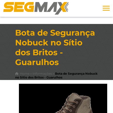
Bota de Segurança
Nobuck no Sítio
dos Britos -
Guarulhos
Home
»
Informações
»
Bota de Segurança Nobuck
no Sítio dos Britos - Guarulhos