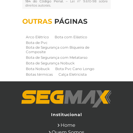
184 do Código Penal. –
Lei n° 9.610-98 sobre
direitos autorais
.
OUTRAS
PÁGINAS
Arco Elétrico
Bota com Elástico
Bota de Pvc
Bota de Segurança com Biqueira de
Composite
Bota de Segurança com Metatarso
Bota de Segurança Nobuck
Bota Nobuck
Bota Pvc Cano Longo
Botas térmicas
Calça Eletricista
Calça Eletricista NR10 Risco 2
Camisa Eletricista NR10 Risco 2
Capa de Chuva
Cinto de Segurança para Eletricista
Cinto de Seguranca Paraquedista
Colete Refletivo
Cone de Sinalização
Equipamentos de Construcao Civil
Institucional
Equipamentos de Sinalização
Home
Ferramentas Eletricas
Ferramentas Isoladas
Quem Somos