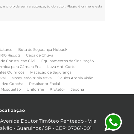
s, é proibida sem a autorização do autor. Plágio é crime e está
tatarso
Bota de Segurança Nobuck
NR10 Risco 2
Capa de Chuva
de Construcao Civil
Equipamentos de Sinalização
rmica para Câmara Fria
Luva Anti Corte
ntes Químicos
Macacão de Segurança
val
Mosquetão tripla trava
Óculos Ampla Visão
ditivo Concha
Respirador Facial
Mosquetão
Uniforme
Protetor
Japona
ocalização
Avenida Doutor Timóteo Penteado - Vila
alvão - Guarulhos / SP - CEP: 07061-001