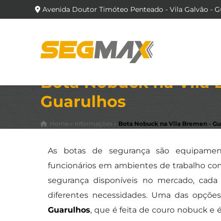
Avenida Doutor Timóteo Penteado - Vila Galvão - G
Bota Nobuck na Vila 
Guarulhos
Home
»
Informações
»
Bota Nobuck na Vila Bremen - Gu
As botas de segurança são equipament
funcionários em ambientes de trabalho com 
segurança disponíveis no mercado, cada 
diferentes necessidades. Uma das opçõe
Guarulhos
, que é feita de couro nobuck e é