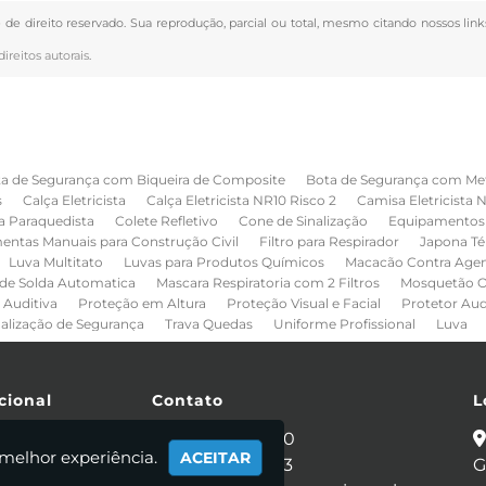
é de direito reservado. Sua reprodução, parcial ou total, mesmo citando nossos link
direitos autorais
.
a de Segurança com Biqueira de Composite
Bota de Segurança com Me
s
Calça Eletricista
Calça Eletricista NR10 Risco 2
Camisa Eletricista 
a Paraquedista
Colete Refletivo
Cone de Sinalização
Equipamentos 
entas Manuais para Construção Civil
Filtro para Respirador
Japona Té
Luva Multitato
Luvas para Produtos Químicos
Macacão Contra Age
de Solda Automatica
Mascara Respiratoria com 2 Filtros
Mosquetão O
 Auditiva
Proteção em Altura
Proteção Visual e Facial
Protetor Au
nalização de Segurança
Trava Quedas
Uniforme Profissional
Luva
cional
Contato
L
e
(11) 2086-4440
 melhor experiência.
ACEITAR
 Somos
(11) 95281-0053
G