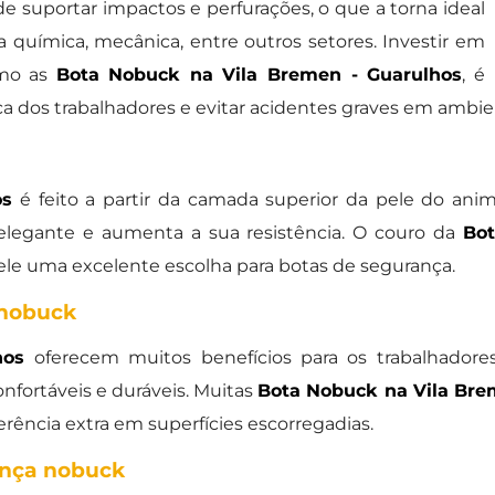
de suportar impactos e perfurações, o que a torna ideal
ia química, mecânica, entre outros setores. Investir em
omo as
Bota Nobuck na Vila Bremen - Guarulhos
, é
ica dos trabalhadores e evitar acidentes graves em ambien
os
é feito a partir da camada superior da pele do anim
elegante e aumenta a sua resistência. O couro da
Bot
dele uma excelente escolha para botas de segurança.
 nobuck
hos
oferecem muitos benefícios para os trabalhadores
onfortáveis e duráveis. Muitas
Bota Nobuck na Vila Bre
rência extra em superfícies escorregadias.
ança nobuck