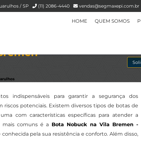
uarulhos / SP
(11) 2086-4440
vendas@segmaxepi.com.br
HOME
QUEM SOMOS
P
Bremen -
Sol
arulhos
os indispensáveis para garantir a segurança dos
riscos potenciais. Existem diversos tipos de botas de
uma com características específicas para atender a
s mais comuns é a
Bota Nobuck na Vila Bremen -
 conhecida pela sua resistência e conforto. Além disso,