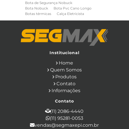
Bota de Segurança Nobuck
Bota Nobuck
Bota Pvc Cano Longo
Botas térmicas
Calça Eletricista
Calça Eletricista NR10 Risco 2
Camisa Eletricista NR10 Risco 2
Capa de Chuva
Cinto de Segurança para Eletricista
Cinto de Seguranca Paraquedista
Colete Refletivo
Cone de Sinalização
Equipamentos de Construcao Civil
Institucional
Equipamentos de Sinalização
Home
Ferramentas Eletricas
Ferramentas Isoladas
Quem Somos
Ferramentas Manuais para Construção
Produtos
Civil
Filtro para Respirador
Contato
Japona Térmica para Câmara Fria
Informações
Luva Anti Corte
Luva de Cobertura
Luva de Vaqueta
Luva Isolante
Contato
Luva Multitato
Luvas para Produtos Químicos
(11) 2086-4440
Macacão Contra Agentes Químicos
(11) 95281-0053
Macacão de Segurança
vendas@segmaxepi.com.br
Máscara de Proteção Respiratória com