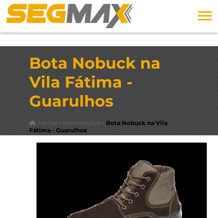
Bota Nobuck na
Vila Fátima -
Guarulhos
Home
»
Informações
»
Bota Nobuck na Vila
Fátima - Guarulhos