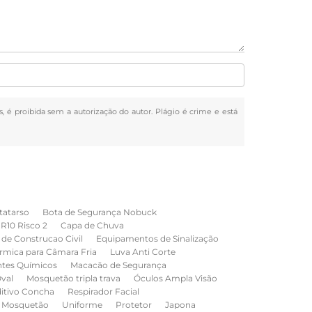
s, é proibida sem a autorização do autor. Plágio é crime e está
tatarso
Bota de Segurança Nobuck
NR10 Risco 2
Capa de Chuva
de Construcao Civil
Equipamentos de Sinalização
rmica para Câmara Fria
Luva Anti Corte
ntes Químicos
Macacão de Segurança
val
Mosquetão tripla trava
Óculos Ampla Visão
ditivo Concha
Respirador Facial
Mosquetão
Uniforme
Protetor
Japona