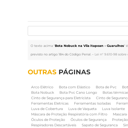
O texto acima "
Bota Nobuck na Vila Itapoan - Guarulhos
" 
previsto no artigo 184 do Código Penal. –
Lei n° 9.610-98 sobre 
OUTRAS
PÁGINAS
Arco Elétrico
Bota com Elástico
Bota de Pvc
Bot
Bota Nobuck
Bota Pvc Cano Longo
Botas térmica
Cinto de Segurança para Eletricista
Cinto de Seguranc
Ferramentas Eletricas
Ferramentas Isoladas
Ferram
Luva de Cobertura
Luva de Vaqueta
Luva Isolante
Máscara de Proteção Respiratória com Filtro
Mascara 
Óculos de Proteção
Óculos de Segurança
Proteção
Respiradores Descartáveis
Sapato de Seguranca
Si