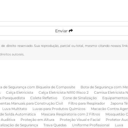
Enviar
é de direito reservado. Sua reprodução, parcial ou total, mesmo citando nossos link
direitos autorais
.
a de Segurança com Biqueira de Composite
Bota de Segurança com Me
s
Calça Eletricista
Calça Eletricista NR10 Risco 2
Camisa Eletricista 
a Paraquedista
Colete Refletivo
Cone de Sinalização
Equipamentos 
entas Manuais para Construção Civil
Filtro para Respirador
Japona Té
Luva Multitato
Luvas para Produtos Químicos
Macacão Contra Age
de Solda Automatica
Mascara Respiratoria com 2 Filtros
Mosquetão O
 Auditiva
Proteção em Altura
Proteção Visual e Facial
Protetor Au
nalização de Segurança
Trava Quedas
Uniforme Profissional
Luva