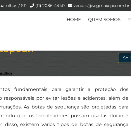
uarulhos / SP
(11) 2086-4440
vendas@segmaxepi.com.br
HOME
QUEM SOMOS
P
tapoan -
Sol
arulhos
tos fundamentais para garantir a proteção dos
o responsáveis por evitar lesões e acidentes, além de
rfurações. As botas de segurança são projetadas para
rantindo que os trabalhadores possam usá-las durante
m disso, existem vários tipos de botas de segurança