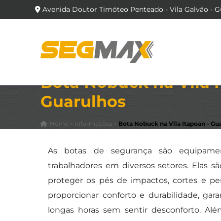
Avenida Doutor Timóteo Penteado - Vila Galvão - G
Bota Nobuck na Vila I
Guarulhos
Home
»
Informações
»
Bota Nobuck na Vila Itapoan - Gu
As botas de segurança são equipamen
trabalhadores em diversos setores. Elas sã
proteger os pés de impactos, cortes e pe
proporcionar conforto e durabilidade, ga
longas horas sem sentir desconforto. Alé