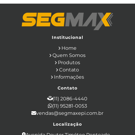
Calça Eletricista NR10 Risco 2
Camisa Eletricista NR10 Risco 2
Capa de Chuva
Cinto de Segurança para Eletricista
Cinto de Seguranca Paraquedista
Colete Refletivo
Cone de Sinalização
Equipamentos de Construcao Civil
Institucional
Equipamentos de Sinalização
Home
Ferramentas Eletricas
Ferramentas Isoladas
Quem Somos
Ferramentas Manuais para Construção
Produtos
Civil
Filtro para Respirador
Contato
Japona Térmica para Câmara Fria
Informações
Luva Anti Corte
Luva de Cobertura
Luva de Vaqueta
Luva Isolante
Contato
Luva Multitato
Luvas para Produtos Químicos
(11) 2086-4440
Macacão Contra Agentes Químicos
(11) 95281-0053
Macacão de Segurança
vendas@segmaxepi.com.br
Máscara de Proteção Respiratória com
Filtro
Localização
Mascara de Solda Automatica
Mascara Respiratoria com 2 Filtros
Avenida Doutor Timóteo Penteado -