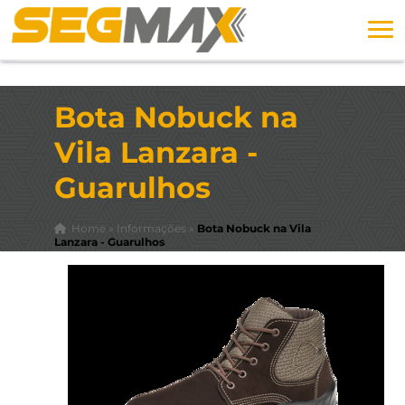
Bota Nobuck na
Vila Lanzara -
Guarulhos
Home
»
Informações
»
Bota Nobuck na Vila
Lanzara - Guarulhos