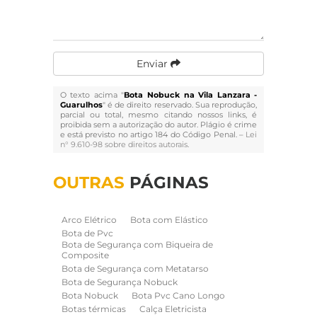
Enviar
O texto acima "
Bota Nobuck na Vila Lanzara -
Guarulhos
" é de direito reservado. Sua reprodução,
parcial ou total, mesmo citando nossos links, é
proibida sem a autorização do autor. Plágio é crime
e está previsto no artigo 184 do Código Penal. –
Lei
n° 9.610-98 sobre direitos autorais
.
OUTRAS
PÁGINAS
Arco Elétrico
Bota com Elástico
Bota de Pvc
Bota de Segurança com Biqueira de
Composite
Bota de Segurança com Metatarso
Bota de Segurança Nobuck
Bota Nobuck
Bota Pvc Cano Longo
Botas térmicas
Calça Eletricista