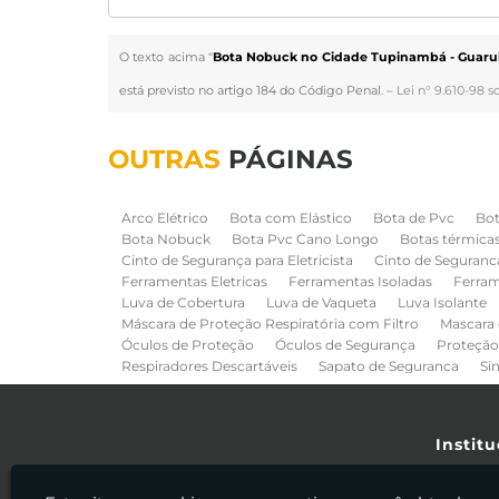
O texto acima "
Bota Nobuck no Cidade Tupinambá - Guaru
está previsto no artigo 184 do Código Penal. –
Lei n° 9.610-98 s
OUTRAS
PÁGINAS
Arco Elétrico
Bota com Elástico
Bota de Pvc
Bot
Bota Nobuck
Bota Pvc Cano Longo
Botas térmica
Cinto de Segurança para Eletricista
Cinto de Seguranc
Ferramentas Eletricas
Ferramentas Isoladas
Ferram
Luva de Cobertura
Luva de Vaqueta
Luva Isolante
Máscara de Proteção Respiratória com Filtro
Mascara 
Óculos de Proteção
Óculos de Segurança
Proteção
Respiradores Descartáveis
Sapato de Seguranca
Si
Institu
Hom