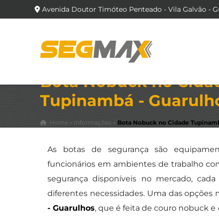
Avenida Doutor Timóteo Penteado - Vila Galvão - G
Bota Nobuck no Cida
Tupinambá - Guarulh
Home
»
Informações
»
Bota Nobuck no Cidade Tupinamb
As botas de segurança são equipament
funcionários em ambientes de trabalho com 
segurança disponíveis no mercado, cada 
diferentes necessidades. Uma das opções 
- Guarulhos
, que é feita de couro nobuck e 