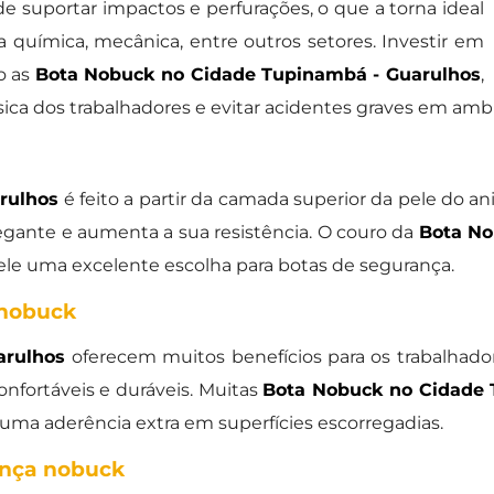
de suportar impactos e perfurações, o que a torna ideal
ia química, mecânica, entre outros setores. Investir em
o as
Bota Nobuck no Cidade Tupinambá - Guarulhos
,
sica dos trabalhadores e evitar acidentes graves em ambi
rulhos
é feito a partir da camada superior da pele do a
egante e aumenta a sua resistência. O couro da
Bota No
dele uma excelente escolha para botas de segurança.
 nobuck
arulhos
oferecem muitos benefícios para os trabalhador
onfortáveis e duráveis. Muitas
Bota Nobuck no Cidade 
 uma aderência extra em superfícies escorregadias.
ança nobuck