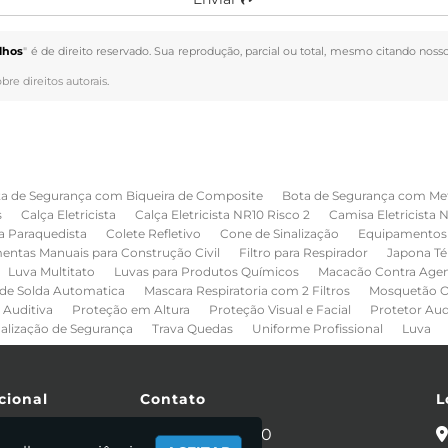
lhos
" é de direito reservado. Sua reprodução, parcial ou total, mesmo citando nosso
obre direitos autorais
.
a de Segurança com Biqueira de Composite
Bota de Segurança com Me
s
Calça Eletricista
Calça Eletricista NR10 Risco 2
Camisa Eletricista 
a Paraquedista
Colete Refletivo
Cone de Sinalização
Equipamentos 
entas Manuais para Construção Civil
Filtro para Respirador
Japona Té
Luva Multitato
Luvas para Produtos Químicos
Macacão Contra Age
de Solda Automatica
Mascara Respiratoria com 2 Filtros
Mosquetão O
 Auditiva
Proteção em Altura
Proteção Visual e Facial
Protetor Au
nalização de Segurança
Trava Quedas
Uniforme Profissional
Luva
cional
Contato
L
e
(11) 2086-4440