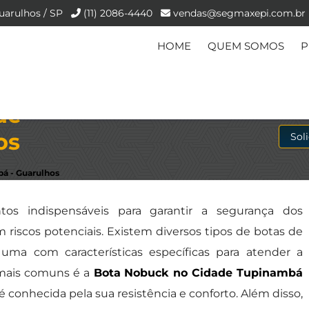
uarulhos / SP
(11) 2086-4440
vendas@segmaxepi.com.br
HOME
QUEM SOMOS
P
de
os
Sol
á - Guarulhos
os indispensáveis para garantir a segurança dos
riscos potenciais. Existem diversos tipos de botas de
uma com características específicas para atender a
mais comuns é a
Bota Nobuck no Cidade Tupinambá
é conhecida pela sua resistência e conforto. Além disso,