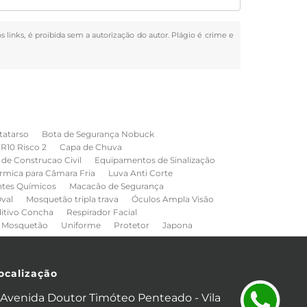
s links, é proibida sem a autorização do autor. Plágio é crime e
tatarso
Bota de Segurança Nobuck
NR10 Risco 2
Capa de Chuva
de Construcao Civil
Equipamentos de Sinalização
rmica para Câmara Fria
Luva Anti Corte
ntes Químicos
Macacão de Segurança
val
Mosquetão tripla trava
Óculos Ampla Visão
ditivo Concha
Respirador Facial
Mosquetão
Uniforme
Protetor
Japona
ocalização
Avenida Doutor Timóteo Penteado - Vila