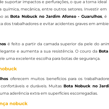
de suportar impactos e perfurações, o que a torna ideal
ia química, mecânica, entre outros setores. Investir em
mo as
Bota Nobuck no Jardim Afonso - Guarulhos
, é
ica dos trabalhadores e evitar acidentes graves em ambien
hos
é feito a partir da camada superior da pele do ani
elegante e aumenta a sua resistência. O couro da
Bota
dele uma excelente escolha para botas de segurança.
 nobuck
lhos
oferecem muitos benefícios para os trabalhadore
 confortáveis e duráveis. Muitas
Bota Nobuck no Jard
 uma aderência extra em superfícies escorregadias.
ança nobuck