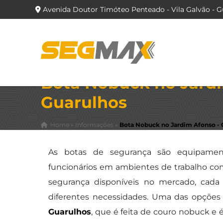
Avenida Doutor Timóteo Penteado - Vila Galvão - G
Bota Nobuck no Jardi
Guarulhos
Home
»
Informações
»
Bota Nobuck no Jardim Afonso - 
As botas de segurança são equipament
funcionários em ambientes de trabalho com 
segurança disponíveis no mercado, cada 
diferentes necessidades. Uma das opçõe
Guarulhos
, que é feita de couro nobuck e é