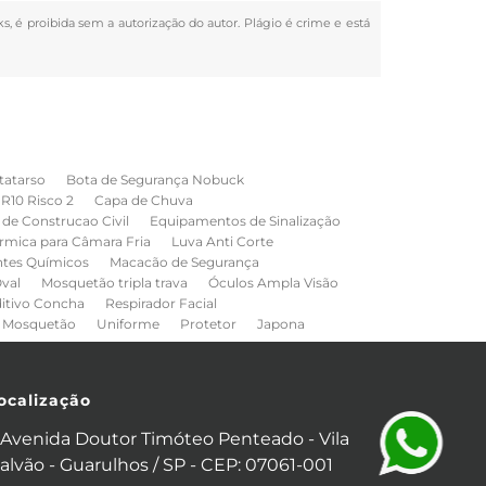
ks, é proibida sem a autorização do autor. Plágio é crime e está
tatarso
Bota de Segurança Nobuck
NR10 Risco 2
Capa de Chuva
de Construcao Civil
Equipamentos de Sinalização
rmica para Câmara Fria
Luva Anti Corte
ntes Químicos
Macacão de Segurança
val
Mosquetão tripla trava
Óculos Ampla Visão
ditivo Concha
Respirador Facial
Mosquetão
Uniforme
Protetor
Japona
ocalização
Avenida Doutor Timóteo Penteado - Vila
alvão - Guarulhos / SP - CEP: 07061-001