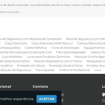
" é de direito reservado. Sua reprodução, parcial ou total, mesmo citando nossos lin
direitos autorais
.
a de Segurança com Biqueira de Composite
Bota de Segurança com Me
s
Calça Eletricista
Calça Eletricista NR10 Risco 2
Camisa Eletricista 
a Paraquedista
Colete Refletivo
Cone de Sinalização
Equipamentos 
entas Manuais para Construção Civil
Filtro para Respirador
Japona Té
Luva Multitato
Luvas para Produtos Químicos
Macacão Contra Age
de Solda Automatica
Mascara Respiratoria com 2 Filtros
Mosquetão O
 Auditiva
Proteção em Altura
Proteção Visual e Facial
Protetor Au
nalização de Segurança
Trava Quedas
Uniforme Profissional
Luva
cional
Contato
L
e
(11) 2086-4440
 melhor experiência.
ACEITAR
 Somos
(11) 95281-0053
G