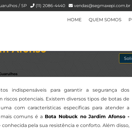
uarulhos / SP
(11) 2086-4440
vendas@segmaxepi.com.br
HOME
QUEM SOMOS
P
m Afonso -
Sol
Guarulhos
os indispensáveis para garantir a segurança dos
riscos potenciais. Existem diversos tipos de botas de
uma com características específicas para atender a
s mais comuns é a
Bota Nobuck no Jardim Afonso -
 conhecida pela sua resistência e conforto. Além disso,