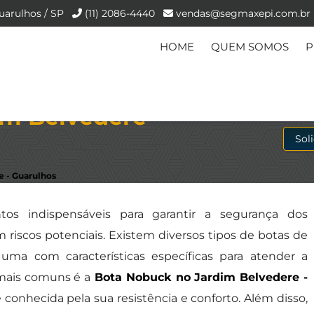
uarulhos / SP
(11) 2086-4440
vendas@segmaxepi.com.br
HOME
QUEM SOMOS
P
im Belvedere
Sol
 - Guarulhos
os indispensáveis para garantir a segurança dos
riscos potenciais. Existem diversos tipos de botas de
uma com características específicas para atender a
mais comuns é a
Bota Nobuck no Jardim Belvedere -
 conhecida pela sua resistência e conforto. Além disso,