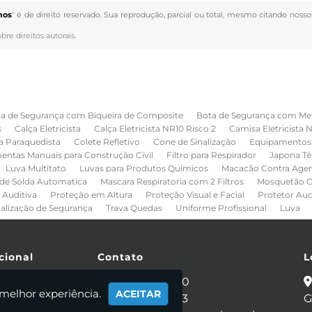
hos
" é de direito reservado. Sua reprodução, parcial ou total, mesmo citando nosso
obre direitos autorais
.
a de Segurança com Biqueira de Composite
Bota de Segurança com Me
s
Calça Eletricista
Calça Eletricista NR10 Risco 2
Camisa Eletricista 
a Paraquedista
Colete Refletivo
Cone de Sinalização
Equipamentos 
entas Manuais para Construção Civil
Filtro para Respirador
Japona Té
Luva Multitato
Luvas para Produtos Químicos
Macacão Contra Age
de Solda Automatica
Mascara Respiratoria com 2 Filtros
Mosquetão O
 Auditiva
Proteção em Altura
Proteção Visual e Facial
Protetor Au
nalização de Segurança
Trava Quedas
Uniforme Profissional
Luva
cional
Contato
L
e
(11) 2086-4440
 melhor experiência.
ACEITAR
 Somos
(11) 95281-0053
G