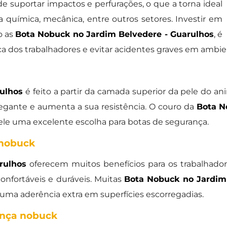
de suportar impactos e perfurações, o que a torna ideal
ia química, mecânica, entre outros setores. Investir em
o as
Bota Nobuck no Jardim Belvedere - Guarulhos
, é
ica dos trabalhadores e evitar acidentes graves em ambien
ulhos
é feito a partir da camada superior da pele do an
legante e aumenta a sua resistência. O couro da
Bota N
dele uma excelente escolha para botas de segurança.
 nobuck
rulhos
oferecem muitos benefícios para os trabalhador
confortáveis e duráveis. Muitas
Bota Nobuck no Jardim
 uma aderência extra em superfícies escorregadias.
ança nobuck