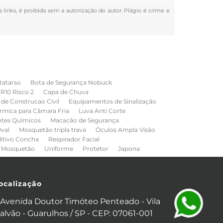
s links, é proibida sem a autorização do autor. Plágio é crime e
tatarso
Bota de Segurança Nobuck
NR10 Risco 2
Capa de Chuva
de Construcao Civil
Equipamentos de Sinalização
rmica para Câmara Fria
Luva Anti Corte
ntes Químicos
Macacão de Segurança
val
Mosquetão tripla trava
Óculos Ampla Visão
ditivo Concha
Respirador Facial
Mosquetão
Uniforme
Protetor
Japona
ocalização
Avenida Doutor Timóteo Penteado - Vila
alvão - Guarulhos / SP - CEP: 07061-001