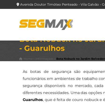
Avenida Doutor Timóteo Penteado - Vila Galvão - G
Bota Nobuck no Jard
- Guarulhos
Home
»
Informações
»
Bota Nobuck no Jardim Belvedere
As botas de segurança são equipament
funcionários em ambientes de trabalho com 
segurança disponíveis no mercado, cada 
diferentes necessidades. Uma das opções 
Guarulhos
, que é feita de couro nobuck e é