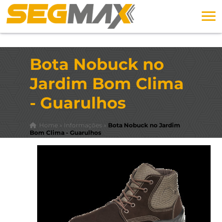
Bota Nobuck no
Jardim Bom Clima
- Guarulhos
Home
»
Informações
»
Bota Nobuck no Jardim
Bom Clima - Guarulhos