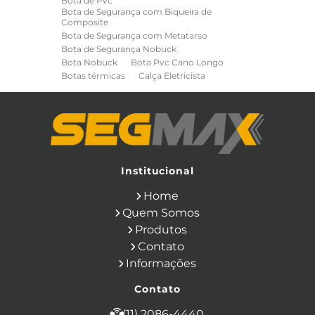
Bota de Pvc
Bota de Segurança com Biqueira de
Composite
Bota de Segurança com Metatarso
Bota de Segurança Nobuck
Bota Nobuck
Bota Pvc Cano Longo
Botas térmicas
Calça Eletricista
Calça Eletricista NR10 Risco 2
Camisa Eletricista NR10 Risco 2
Capa de Chuva
Cinto de Segurança para Eletricista
Cinto de Seguranca Paraquedista
Colete Refletivo
Cone de Sinalização
Equipamentos de Construcao Civil
Institucional
Equipamentos de Sinalização
Home
Ferramentas Eletricas
Ferramentas Isoladas
Quem Somos
Ferramentas Manuais para Construção
Produtos
Civil
Filtro para Respirador
Contato
Japona Térmica para Câmara Fria
Informações
Luva Anti Corte
Luva de Cobertura
Luva de Vaqueta
Luva Isolante
Contato
Luva Multitato
Luvas para Produtos Químicos
(11) 2086-4440