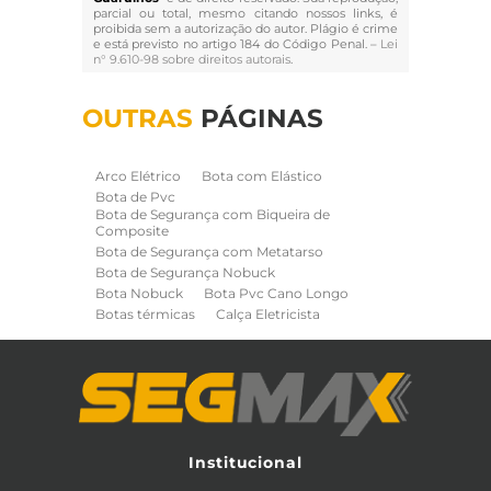
parcial ou total, mesmo citando nossos links, é
proibida sem a autorização do autor. Plágio é crime
e está previsto no artigo 184 do Código Penal. –
Lei
n° 9.610-98 sobre direitos autorais
.
OUTRAS
PÁGINAS
Arco Elétrico
Bota com Elástico
Bota de Pvc
Bota de Segurança com Biqueira de
Composite
Bota de Segurança com Metatarso
Bota de Segurança Nobuck
Bota Nobuck
Bota Pvc Cano Longo
Botas térmicas
Calça Eletricista
Calça Eletricista NR10 Risco 2
Camisa Eletricista NR10 Risco 2
Capa de Chuva
Cinto de Segurança para Eletricista
Cinto de Seguranca Paraquedista
Colete Refletivo
Cone de Sinalização
Equipamentos de Construcao Civil
Institucional
Equipamentos de Sinalização