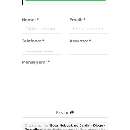
Nome:
*
Email:
*
Telefone:
*
Assunto:
*
Mensagem:
*
Enviar
O texto acima "
Bota Nobuck no Jardim Diogo -
Guarulhos
" é de direito reservado. Sua reprodução,