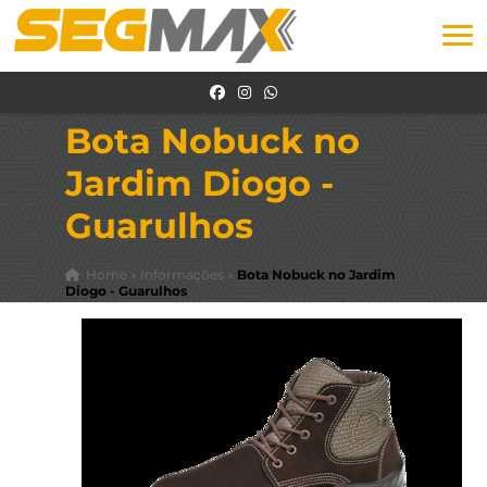
Bota Nobuck no
Jardim Diogo -
Guarulhos
Home
»
Informações
»
Bota Nobuck no Jardim
Diogo - Guarulhos