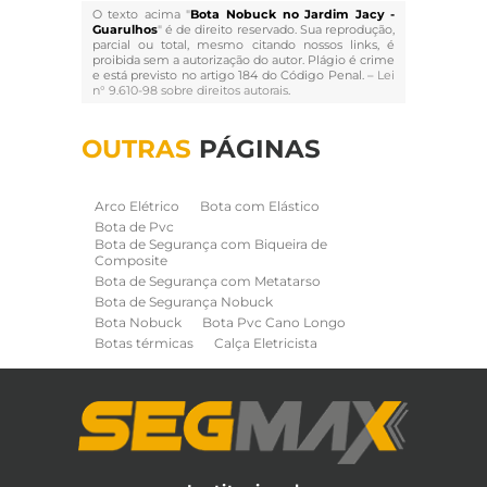
O texto acima "
Bota Nobuck no Jardim Jacy -
Guarulhos
" é de direito reservado. Sua reprodução,
parcial ou total, mesmo citando nossos links, é
proibida sem a autorização do autor. Plágio é crime
e está previsto no artigo 184 do Código Penal. –
Lei
n° 9.610-98 sobre direitos autorais
.
OUTRAS
PÁGINAS
Arco Elétrico
Bota com Elástico
Bota de Pvc
Bota de Segurança com Biqueira de
Composite
Bota de Segurança com Metatarso
Bota de Segurança Nobuck
Bota Nobuck
Bota Pvc Cano Longo
Botas térmicas
Calça Eletricista
Calça Eletricista NR10 Risco 2
Camisa Eletricista NR10 Risco 2
Capa de Chuva
Cinto de Segurança para Eletricista
Cinto de Seguranca Paraquedista
Colete Refletivo
Cone de Sinalização