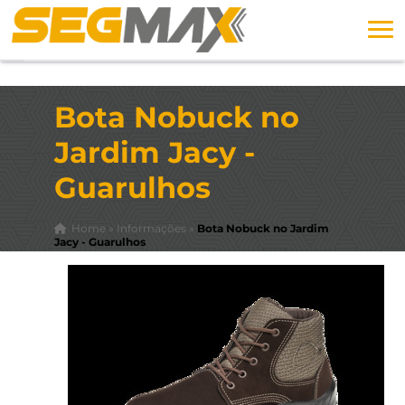
Bota Nobuck no
Jardim Jacy -
Guarulhos
Home
»
Informações
»
Bota Nobuck no Jardim
Jacy - Guarulhos