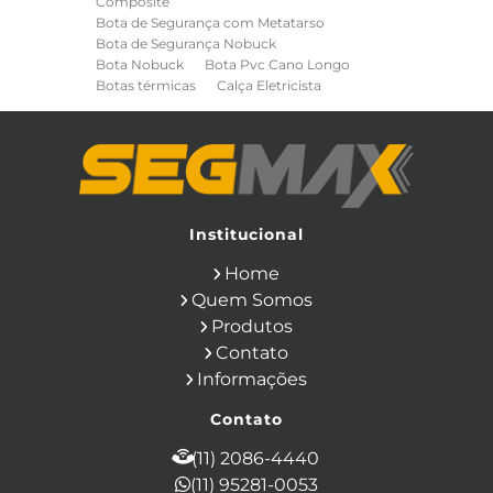
Composite
Bota de Segurança com Metatarso
Bota de Segurança Nobuck
Bota Nobuck
Bota Pvc Cano Longo
Botas térmicas
Calça Eletricista
Calça Eletricista NR10 Risco 2
Camisa Eletricista NR10 Risco 2
Capa de Chuva
Cinto de Segurança para Eletricista
Cinto de Seguranca Paraquedista
Colete Refletivo
Cone de Sinalização
Equipamentos de Construcao Civil
Institucional
Equipamentos de Sinalização
Home
Ferramentas Eletricas
Ferramentas Isoladas
Quem Somos
Ferramentas Manuais para Construção
Produtos
Civil
Filtro para Respirador
Contato
Japona Térmica para Câmara Fria
Informações
Luva Anti Corte
Luva de Cobertura
Luva de Vaqueta
Luva Isolante
Contato
Luva Multitato
Luvas para Produtos Químicos
(11) 2086-4440
Macacão Contra Agentes Químicos
(11) 95281-0053