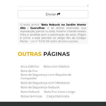
Enviar
O texto acima "
Bota Nobuck no Jardim Monte
Alto - Guarulhos
" é de direito reservado. Sua
reprodução, parcial ou total, mesmo citando nossos
links, é proibida sem a autorização do autor. Plágio
é crime e está previsto no artigo 184 do Código
Penal. –
Lei n° 9.610-98 sobre direitos autorais
.
OUTRAS
PÁGINAS
Arco Elétrico
Bota com Elástico
Bota de Pvc
Bota de Segurança com Biqueira de
Composite
Bota de Segurança com Metatarso
Bota de Segurança Nobuck
Bota Nobuck
Bota Pvc Cano Longo
Botas térmicas
Calça Eletricista
Calça Eletricista NR10 Risco 2
Camisa Eletricista NR10 Risco 2