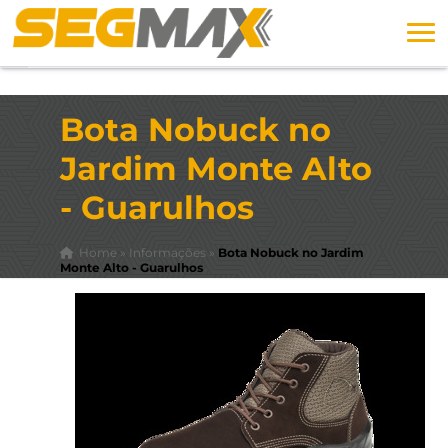
Bota Nobuck no
Jardim Monte Alto
- Guarulhos
Home
»
Informações
»
Bota Nobuck no Jardim
Monte Alto - Guarulhos