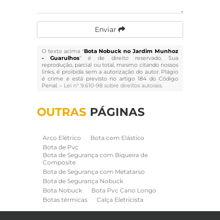
Enviar
O texto acima "
Bota Nobuck no Jardim Munhoz
- Guarulhos
" é de direito reservado. Sua
reprodução, parcial ou total, mesmo citando nossos
links, é proibida sem a autorização do autor. Plágio
é crime e está previsto no artigo 184 do Código
Penal. –
Lei n° 9.610-98 sobre direitos autorais
.
OUTRAS
PÁGINAS
Arco Elétrico
Bota com Elástico
Bota de Pvc
Bota de Segurança com Biqueira de
Composite
Bota de Segurança com Metatarso
Bota de Segurança Nobuck
Bota Nobuck
Bota Pvc Cano Longo
Botas térmicas
Calça Eletricista
Calça Eletricista NR10 Risco 2
Camisa Eletricista NR10 Risco 2