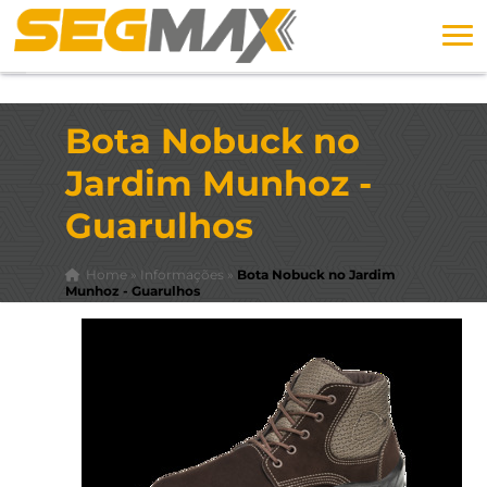
Bota Nobuck no
Jardim Munhoz -
Guarulhos
Home
»
Informações
»
Bota Nobuck no Jardim
Munhoz - Guarulhos