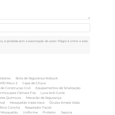
ks, é proibida sem a autorização do autor. Plágio é crime e está
tatarso
Bota de Segurança Nobuck
NR10 Risco 2
Capa de Chuva
de Construcao Civil
Equipamentos de Sinalização
rmica para Câmara Fria
Luva Anti Corte
ntes Químicos
Macacão de Segurança
val
Mosquetão tripla trava
Óculos Ampla Visão
ditivo Concha
Respirador Facial
Mosquetão
Uniforme
Protetor
Japona