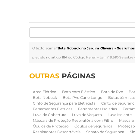
O texto acima "
Bota Nobuck no Jardim Oliveira - Guarulhos
previsto no artigo 184 do Código Penal. –
Lei n° 9.610-98 sobre 
OUTRAS
PÁGINAS
Arco Elétrico
Bota com Elástico
Bota de Pvc
Bot
Bota Nobuck
Bota Pvc Cano Longo
Botas térmica
Cinto de Segurança para Eletricista
Cinto de Seguranc
Ferramentas Eletricas
Ferramentas Isoladas
Ferram
Luva de Cobertura
Luva de Vaqueta
Luva Isolante
Máscara de Proteção Respiratória com Filtro
Mascara 
Óculos de Proteção
Óculos de Segurança
Proteção
Respiradores Descartáveis
Sapato de Seguranca
Si