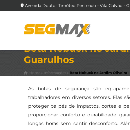
Avenida Doutor Timóteo Penteado - Vila Galvão - G
Bota Nobuck no Jardim
Guarulhos
Home
»
Informações
»
Bota Nobuck no Jardim Oliveira -
As botas de segurança são equipamen
trabalhadores em diversos setores. Elas sã
proteger os pés de impactos, cortes e pe
proporcionar conforto e durabilidade, ga
longas horas sem sentir desconforto. Alé