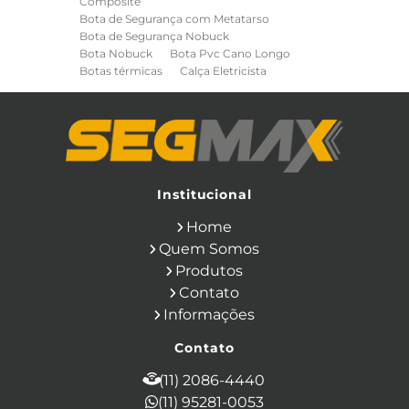
Composite
Bota de Segurança com Metatarso
Bota de Segurança Nobuck
Bota Nobuck
Bota Pvc Cano Longo
Botas térmicas
Calça Eletricista
Calça Eletricista NR10 Risco 2
Camisa Eletricista NR10 Risco 2
Capa de Chuva
Cinto de Segurança para Eletricista
Cinto de Seguranca Paraquedista
Colete Refletivo
Cone de Sinalização
Equipamentos de Construcao Civil
Institucional
Equipamentos de Sinalização
Home
Ferramentas Eletricas
Ferramentas Isoladas
Quem Somos
Ferramentas Manuais para Construção
Produtos
Civil
Filtro para Respirador
Contato
Japona Térmica para Câmara Fria
Informações
Luva Anti Corte
Luva de Cobertura
Luva de Vaqueta
Luva Isolante
Contato
Luva Multitato
Luvas para Produtos Químicos
(11) 2086-4440
Macacão Contra Agentes Químicos
(11) 95281-0053