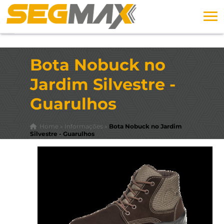
Bota Nobuck no
Jardim Silvestre -
Guarulhos
Home
»
Informações
»
Bota Nobuck no Jardim
Silvestre - Guarulhos