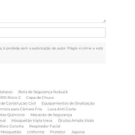
s, é proibida sem a autorização do autor. Plágio é crime e está
tatarso
Bota de Segurança Nobuck
NR10 Risco 2
Capa de Chuva
de Construcao Civil
Equipamentos de Sinalização
rmica para Câmara Fria
Luva Anti Corte
ntes Químicos
Macacão de Segurança
val
Mosquetão tripla trava
Óculos Ampla Visão
ditivo Concha
Respirador Facial
Mosquetão
Uniforme
Protetor
Japona