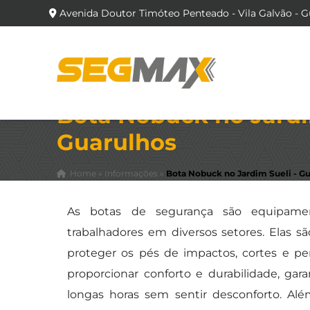
Avenida Doutor Timóteo Penteado - Vila Galvão - G
Bota Nobuck no Jardi
Guarulhos
Home
»
Informações
»
Bota Nobuck no Jardim Sueli - G
As botas de segurança são equipamen
trabalhadores em diversos setores. Elas sã
proteger os pés de impactos, cortes e pe
proporcionar conforto e durabilidade, ga
longas horas sem sentir desconforto. Alé