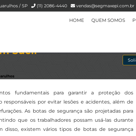
uarulhos / SP
(11) 2086-4440
vendas@segmaxepi.com.br
HOME
QUEM SOMOS
P
m Sueli -
Sol
uarulhos
tos fundamentais para garantir a proteção dos
o responsáveis por evitar lesões e acidentes, além de
rfurações. As botas de segurança são projetadas para
rantindo que os trabalhadores possam usá-las durante
m disso, existem vários tipos de botas de segurança