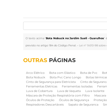
O texto acima "
Bota Nobuck no Jardim Sueli - Guarulhos
" 
previsto no artigo 184 do Código Penal. –
Lei n° 9.610-98 sobre 
OUTRAS
PÁGINAS
Arco Elétrico
Bota com Elástico
Bota de Pvc
Bot
Bota Nobuck
Bota Pvc Cano Longo
Botas térmica
Cinto de Segurança para Eletricista
Cinto de Seguranc
Ferramentas Eletricas
Ferramentas Isoladas
Ferram
Luva de Cobertura
Luva de Vaqueta
Luva Isolante
Máscara de Proteção Respiratória com Filtro
Mascara 
Óculos de Proteção
Óculos de Segurança
Proteção
Respiradores Descartáveis
Sapato de Seguranca
Si