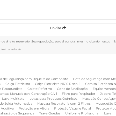
Enviar
é de direito reservado. Sua reprodução, parcial ou total, mesmo citando nossos link
direitos autorais
.
a de Segurança com Biqueira de Composite
Bota de Segurança com Me
s
Calça Eletricista
Calça Eletricista NR10 Risco 2
Camisa Eletricista 
a Paraquedista
Colete Refletivo
Cone de Sinalização
Equipamentos 
entas Manuais para Construção Civil
Filtro para Respirador
Japona Té
Luva Multitato
Luvas para Produtos Químicos
Macacão Contra Age
de Solda Automatica
Mascara Respiratoria com 2 Filtros
Mosquetão O
 Auditiva
Proteção em Altura
Proteção Visual e Facial
Protetor Au
nalização de Segurança
Trava Quedas
Uniforme Profissional
Luva