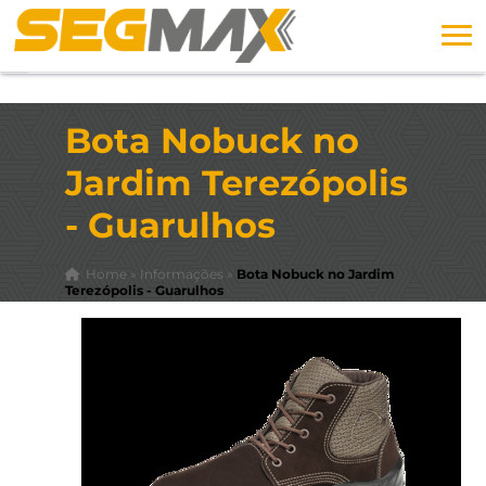
Bota Nobuck no
Jardim Terezópolis
- Guarulhos
Home
»
Informações
»
Bota Nobuck no Jardim
Terezópolis - Guarulhos