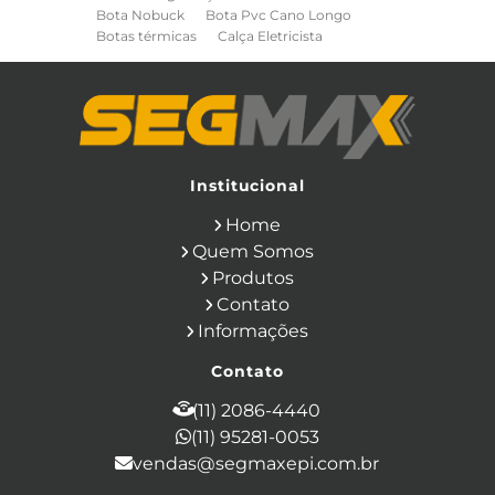
Bota Nobuck
Bota Pvc Cano Longo
Botas térmicas
Calça Eletricista
Calça Eletricista NR10 Risco 2
Camisa Eletricista NR10 Risco 2
Capa de Chuva
Cinto de Segurança para Eletricista
Cinto de Seguranca Paraquedista
Colete Refletivo
Cone de Sinalização
Equipamentos de Construcao Civil
Institucional
Equipamentos de Sinalização
Home
Ferramentas Eletricas
Ferramentas Isoladas
Quem Somos
Ferramentas Manuais para Construção
Produtos
Civil
Filtro para Respirador
Contato
Japona Térmica para Câmara Fria
Informações
Luva Anti Corte
Luva de Cobertura
Luva de Vaqueta
Luva Isolante
Contato
Luva Multitato
Luvas para Produtos Químicos
(11) 2086-4440
Macacão Contra Agentes Químicos
(11) 95281-0053
Macacão de Segurança
vendas@segmaxepi.com.br
Máscara de Proteção Respiratória com
Filtro