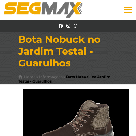
Bota Nobuck no
Jardim Testai -
Guarulhos
Home
»
Informações
»
Bota Nobuck no Jardim
Testai - Guarulhos