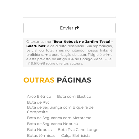
Enviar
O texto acima "
Bota Nobuck no Jardim Testai -
Guarulhos
" é de direito reservado. Sua reprodução,
parcial ou total, mesmo citando nossos links, é
proibida sem a autorização do autor. Plágio é crime
e está previsto no artigo 184 do Código Penal. –
Lei
n° 9.610-98 sobre direitos autorais
.
OUTRAS
PÁGINAS
Arco Elétrico
Bota com Elástico
Bota de Pvc
Bota de Segurança com Biqueira de
Composite
Bota de Segurança com Metatarso
Bota de Segurança Nobuck
Bota Nobuck
Bota Pvc Cano Longo
Botas térmicas
Calça Eletricista