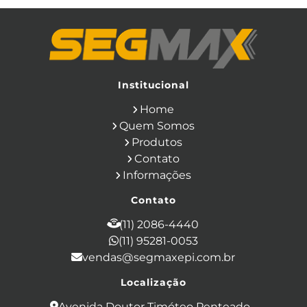
Calça Eletricista NR10 Risco 2
Camisa Eletricista NR10 Risco 2
Capa de Chuva
Cinto de Segurança para Eletricista
Cinto de Seguranca Paraquedista
Colete Refletivo
Cone de Sinalização
Equipamentos de Construcao Civil
Institucional
Equipamentos de Sinalização
Home
Ferramentas Eletricas
Ferramentas Isoladas
Quem Somos
Ferramentas Manuais para Construção
Produtos
Civil
Filtro para Respirador
Contato
Japona Térmica para Câmara Fria
Informações
Luva Anti Corte
Luva de Cobertura
Luva de Vaqueta
Luva Isolante
Contato
Luva Multitato
Luvas para Produtos Químicos
(11) 2086-4440
Macacão Contra Agentes Químicos
(11) 95281-0053
Macacão de Segurança
vendas@segmaxepi.com.br
Máscara de Proteção Respiratória com
Filtro
Localização
Mascara de Solda Automatica
Mascara Respiratoria com 2 Filtros
Avenida Doutor Timóteo Penteado -