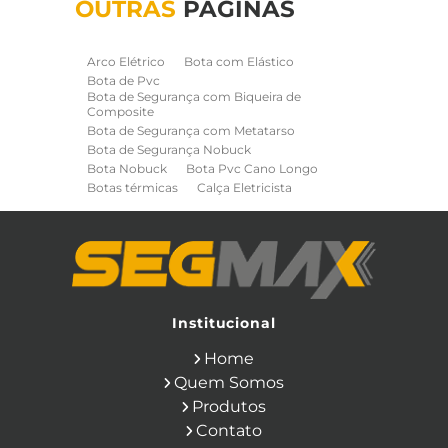
OUTRAS
PÁGINAS
Arco Elétrico
Bota com Elástico
Bota de Pvc
Bota de Segurança com Biqueira de
Composite
Bota de Segurança com Metatarso
Bota de Segurança Nobuck
Bota Nobuck
Bota Pvc Cano Longo
Botas térmicas
Calça Eletricista
Calça Eletricista NR10 Risco 2
Camisa Eletricista NR10 Risco 2
Capa de Chuva
Cinto de Segurança para Eletricista
Cinto de Seguranca Paraquedista
Colete Refletivo
Cone de Sinalização
Equipamentos de Construcao Civil
Institucional
Equipamentos de Sinalização
Home
Ferramentas Eletricas
Ferramentas Isoladas
Quem Somos
Ferramentas Manuais para Construção
Produtos
Civil
Filtro para Respirador
Contato
Japona Térmica para Câmara Fria