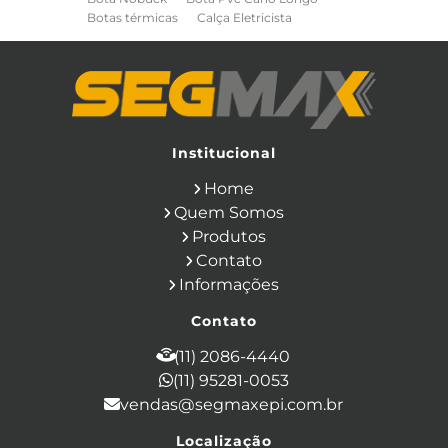
Botas térmicas
Calça Eletricista
Calça Eletricista NR10 Risco 2
Camisa Eletricista NR10 Risco 2
Capa de Chuva
Cinto de Segurança para Eletricista
Cinto de Seguranca Paraquedista
Colete Refletivo
Cone de Sinalização
Equipamentos de Construcao Civil
Institucional
Equipamentos de Sinalização
Home
Ferramentas Eletricas
Ferramentas Isoladas
Quem Somos
Ferramentas Manuais para Construção
Produtos
Civil
Filtro para Respirador
Contato
Japona Térmica para Câmara Fria
Informações
Luva Anti Corte
Luva de Cobertura
Luva de Vaqueta
Luva Isolante
Contato
Luva Multitato
Luvas para Produtos Químicos
(11) 2086-4440
Macacão Contra Agentes Químicos
(11) 95281-0053
Macacão de Segurança
vendas@segmaxepi.com.br
Máscara de Proteção Respiratória com
Filtro
Localização
Mascara de Solda Automatica