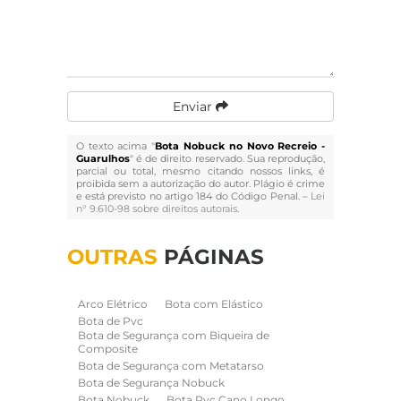
Enviar
O texto acima "
Bota Nobuck no Novo Recreio -
Guarulhos
" é de direito reservado. Sua reprodução,
parcial ou total, mesmo citando nossos links, é
proibida sem a autorização do autor. Plágio é crime
e está previsto no artigo 184 do Código Penal. –
Lei
n° 9.610-98 sobre direitos autorais
.
OUTRAS
PÁGINAS
Arco Elétrico
Bota com Elástico
Bota de Pvc
Bota de Segurança com Biqueira de
Composite
Bota de Segurança com Metatarso
Bota de Segurança Nobuck
Bota Nobuck
Bota Pvc Cano Longo