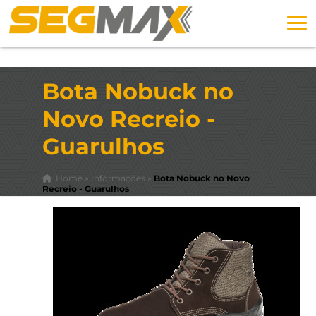
Bota Nobuck no
Novo Recreio -
Guarulhos
Home
»
Informações
»
Bota Nobuck no Novo
Recreio - Guarulhos