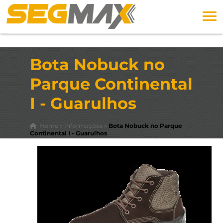
Bota Nobuck no
Parque Continental
I - Guarulhos
Home
»
Informações
»
Bota Nobuck no Parque
Continental I - Guarulhos