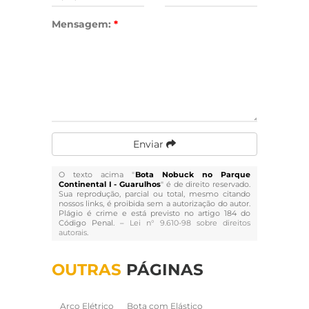
Mensagem:
*
Enviar
O texto acima "
Bota Nobuck no Parque
Continental I - Guarulhos
" é de direito reservado.
Sua reprodução, parcial ou total, mesmo citando
nossos links, é proibida sem a autorização do autor.
Plágio é crime e está previsto no artigo 184 do
Código Penal. –
Lei n° 9.610-98 sobre direitos
autorais
.
OUTRAS
PÁGINAS
Arco Elétrico
Bota com Elástico