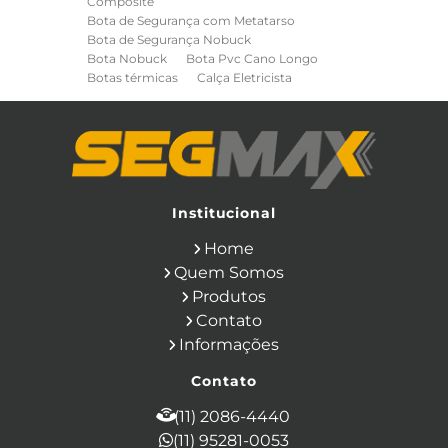
Composite
Bota de Segurança com Metatarso
Bota de Segurança Nobuck
Bota Nobuck
Bota Pvc Cano Longo
Botas térmicas
Calça Eletricista
Calça Eletricista NR10 Risco 2
Camisa Eletricista NR10 Risco 2
Capa de Chuva
Cinto de Segurança para Eletricista
Cinto de Seguranca Paraquedista
Colete Refletivo
Cone de Sinalização
Equipamentos de Construcao Civil
Institucional
Equipamentos de Sinalização
Home
Ferramentas Eletricas
Ferramentas Isoladas
Quem Somos
Ferramentas Manuais para Construção
Produtos
Civil
Filtro para Respirador
Contato
Japona Térmica para Câmara Fria
Informações
Luva Anti Corte
Luva de Cobertura
Luva de Vaqueta
Luva Isolante
Contato
Luva Multitato
Luvas para Produtos Químicos
(11) 2086-4440
Macacão Contra Agentes Químicos
(11) 95281-0053