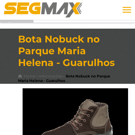
Bota Nobuck no
Parque Maria
Helena - Guarulhos
Home
»
Informações
»
Bota Nobuck no Parque
Maria Helena - Guarulhos