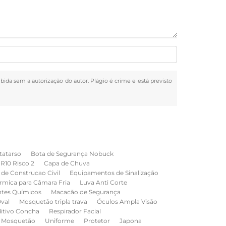
oibida sem a autorização do autor. Plágio é crime e está previsto
tatarso
Bota de Segurança Nobuck
NR10 Risco 2
Capa de Chuva
de Construcao Civil
Equipamentos de Sinalização
rmica para Câmara Fria
Luva Anti Corte
ntes Químicos
Macacão de Segurança
val
Mosquetão tripla trava
Óculos Ampla Visão
ditivo Concha
Respirador Facial
Mosquetão
Uniforme
Protetor
Japona