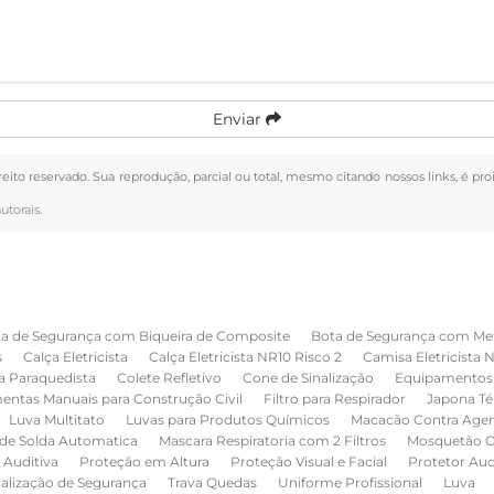
Enviar
ireito reservado. Sua reprodução, parcial ou total, mesmo citando nossos links, é pr
autorais
.
a de Segurança com Biqueira de Composite
Bota de Segurança com Me
s
Calça Eletricista
Calça Eletricista NR10 Risco 2
Camisa Eletricista 
a Paraquedista
Colete Refletivo
Cone de Sinalização
Equipamentos 
entas Manuais para Construção Civil
Filtro para Respirador
Japona Té
Luva Multitato
Luvas para Produtos Químicos
Macacão Contra Age
de Solda Automatica
Mascara Respiratoria com 2 Filtros
Mosquetão O
 Auditiva
Proteção em Altura
Proteção Visual e Facial
Protetor Au
nalização de Segurança
Trava Quedas
Uniforme Profissional
Luva