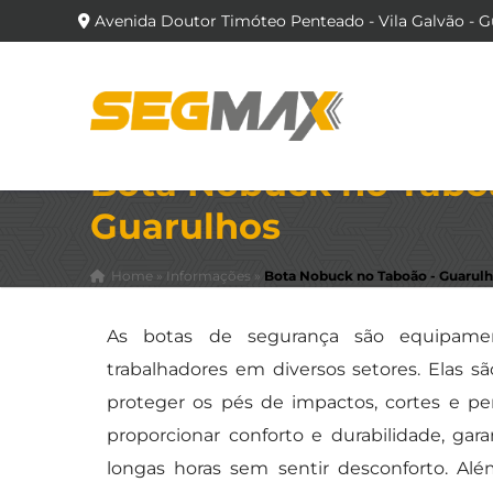
Avenida Doutor Timóteo Penteado - Vila Galvão - G
Bota Nobuck no Tabo
Guarulhos
Home
»
Informações
»
Bota Nobuck no Taboão - Guarul
As botas de segurança são equipamen
trabalhadores em diversos setores. Elas sã
proteger os pés de impactos, cortes e pe
proporcionar conforto e durabilidade, ga
longas horas sem sentir desconforto. Alé