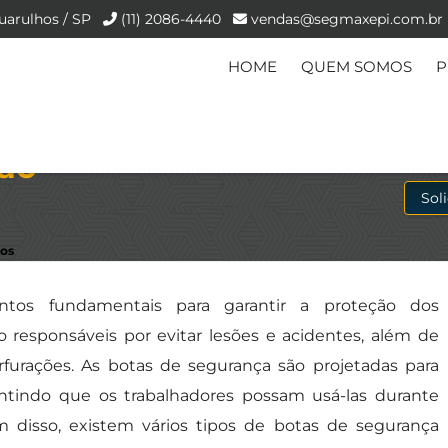
uarulhos / SP
(11) 2086-4440
vendas@segmaxepi.com.br
HOME
QUEM SOMOS
P
ão -
Sol
hos
tos fundamentais para garantir a proteção dos
o responsáveis por evitar lesões e acidentes, além de
rfurações. As botas de segurança são projetadas para
rantindo que os trabalhadores possam usá-las durante
m disso, existem vários tipos de botas de segurança