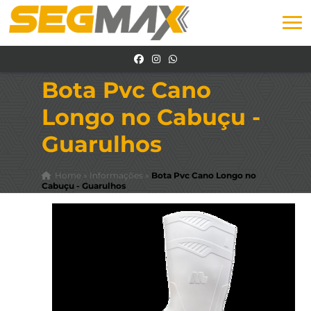
Bota Pvc Cano
Longo no Cabuçu -
Guarulhos
Home
»
Informações
»
Bota Pvc Cano Longo no
Cabuçu - Guarulhos