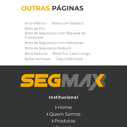
OUTRAS
PÁGINAS
Arco Elétrico
Bota com Elástico
Bota de Pvc
Bota de Segurança com Biqueira de
Composite
Bota de Segurança com Metatarso
Bota de Segurança Nobuck
Bota Nobuck
Bota Pvc Cano Longo
Botas térmicas
Calça Eletricista
Calça Eletricista NR10 Risco 2
Camisa Eletricista NR10 Risco 2
Capa de Chuva
Cinto de Segurança para Eletricista
Cinto de Seguranca Paraquedista
Colete Refletivo
Cone de Sinalização
Equipamentos de Construcao Civil
Institucional
Equipamentos de Sinalização
Home
Ferramentas Eletricas
Ferramentas Isoladas
Quem Somos
Ferramentas Manuais para Construção
Produtos
Civil
Filtro para Respirador