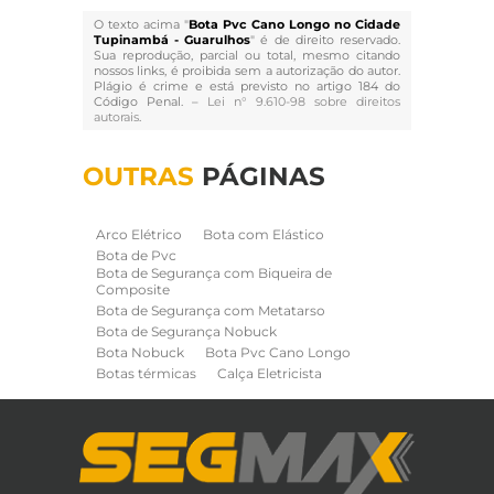
O texto acima "
Bota Pvc Cano Longo no Cidade
Tupinambá - Guarulhos
" é de direito reservado.
Sua reprodução, parcial ou total, mesmo citando
nossos links, é proibida sem a autorização do autor.
Plágio é crime e está previsto no artigo 184 do
Código Penal. –
Lei n° 9.610-98 sobre direitos
autorais
.
OUTRAS
PÁGINAS
Arco Elétrico
Bota com Elástico
Bota de Pvc
Bota de Segurança com Biqueira de
Composite
Bota de Segurança com Metatarso
Bota de Segurança Nobuck
Bota Nobuck
Bota Pvc Cano Longo
Botas térmicas
Calça Eletricista
Calça Eletricista NR10 Risco 2
Camisa Eletricista NR10 Risco 2
Capa de Chuva
Cinto de Segurança para Eletricista
Cinto de Seguranca Paraquedista