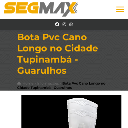
Bota Pvc Cano
Longo no Cidade
Tupinambá -
Guarulhos
Home
»
Informações
»
Bota Pvc Cano Longo no
Cidade Tupinambá - Guarulhos