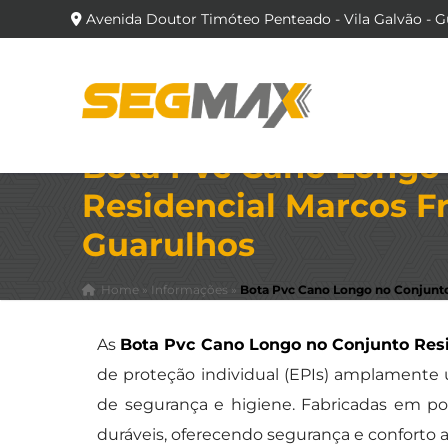
Avenida Doutor Timóteo Penteado - Vila Galvão - G
Bota Pvc Cano Longo
Residencial Marcos Fr
Guarulhos
Home
»
Informações
»
Bota Pvc Cano Longo no Conjunto
As
Bota Pvc Cano Longo no Conjunto Resi
de proteção individual (EPIs) amplamente
de segurança e higiene. Fabricadas em poli
duráveis, oferecendo segurança e conforto 