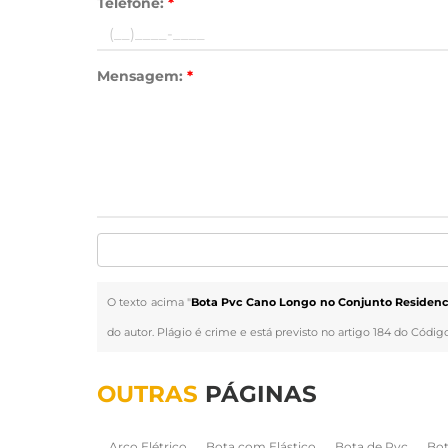
Telefone:
*
Mensagem:
*
O texto acima "
Bota Pvc Cano Longo no Conjunto Residenci
do autor. Plágio é crime e está previsto no artigo 184 do Códig
OUTRAS
PÁGINAS
Arco Elétrico
Bota com Elástico
Bota de Pvc
Bot