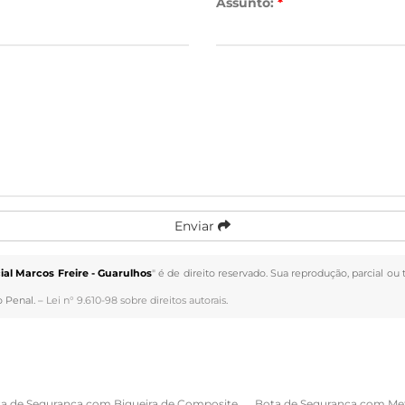
Assunto:
*
Enviar
al Marcos Freire - Guarulhos
" é de direito reservado. Sua reprodução, parcial ou
o Penal. –
Lei n° 9.610-98 sobre direitos autorais
.
a de Segurança com Biqueira de Composite
Bota de Segurança com Me