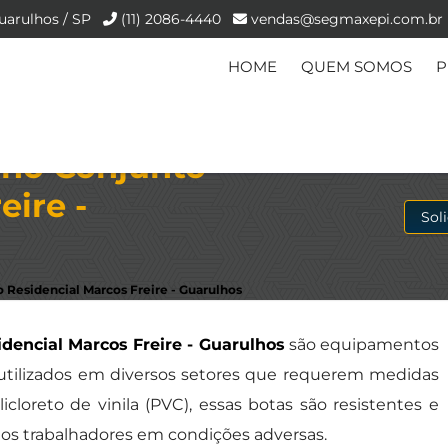
uarulhos / SP
(11) 2086-4440
vendas@segmaxepi.com.br
HOME
QUEM SOMOS
P
 no Conjunto
eire -
Sol
 Residencial Marcos Freire - Guarulhos
dencial Marcos Freire - Guarulhos
são equipamentos
 utilizados em diversos setores que requerem medidas
cloreto de vinila (PVC), essas botas são resistentes e
aos trabalhadores em condições adversas.