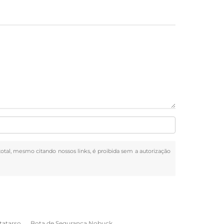
 total, mesmo citando nossos links, é proibida sem a autorização
tatarso
Bota de Segurança Nobuck