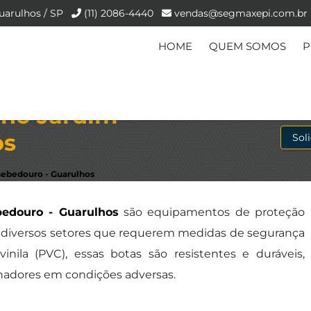
uarulhos / SP
(11) 2086-4440
vendas@segmaxepi.com.br
HOME
QUEM SOMOS
P
 no Jardim
os
Sol
Bebedouro - Guarulhos
edouro - Guarulhos
são equipamentos de proteção
m diversos setores que requerem medidas de segurança
inila (PVC), essas botas são resistentes e duráveis,
lhadores em condições adversas.