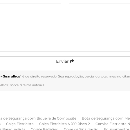
Enviar
- Guarulhos
" é de direito reservado. Sua reprodução, parcial ou total, mesmo citan
610-98 sobre direitos autorais
.
a de Segurança com Biqueira de Composite
Bota de Segurança com Me
s
Calça Eletricista
Calça Eletricista NR10 Risco 2
Camisa Eletricista 
a Paraquedista
Colete Refletivo
Cone de Sinalização
Equipamentos 