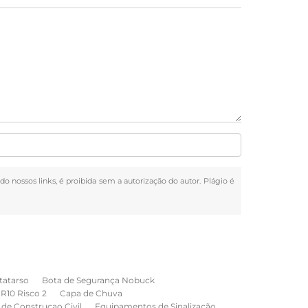
do nossos links, é proibida sem a autorização do autor. Plágio é
tatarso
Bota de Segurança Nobuck
NR10 Risco 2
Capa de Chuva
de Construcao Civil
Equipamentos de Sinalização