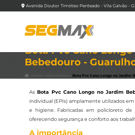
Avenida Doutor Timóteo Penteado - Vila Galvão - G
Bota Pvc Cano Longo
Bebedouro - Guarulh
Home
»
Informações
»
Bota Pvc Cano Longo no Jardim 
As
Bota Pvc Cano Longo no Jardim Beb
individual (EPIs) amplamente utilizados e
e higiene. Fabricadas em policloreto de v
oferecendo segurança e conforto aos traba
A importância