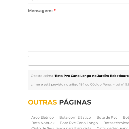
Mensagem:
*
O texto acima "
Bota Pvc Cano Longo no Jardim Bebedouro 
crime e está previsto no artigo 184 do Código Penal. –
Lei n° 9.
OUTRAS
PÁGINAS
Arco Elétrico
Bota com Elástico
Bota de Pvc
Bot
Bota Nobuck
Bota Pvc Cano Longo
Botas térmica
Cinto de Segurança para Eletricista
Cinto de Seguranc