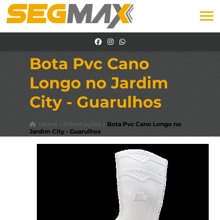
Bota Pvc Cano
Longo no Jardim
City - Guarulhos
Home
»
Informações
»
Bota Pvc Cano Longo no
Jardim City - Guarulhos