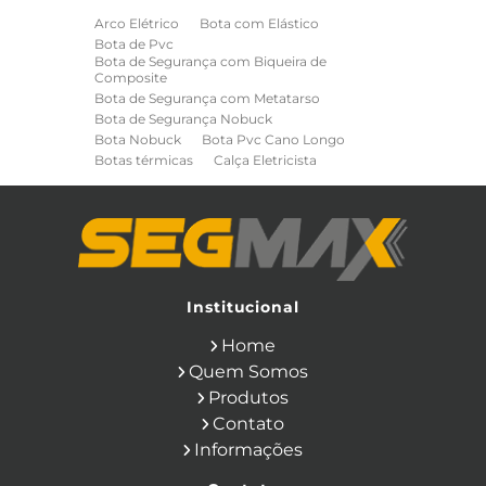
Arco Elétrico
Bota com Elástico
Bota de Pvc
Bota de Segurança com Biqueira de
Composite
Bota de Segurança com Metatarso
Bota de Segurança Nobuck
Bota Nobuck
Bota Pvc Cano Longo
Botas térmicas
Calça Eletricista
Calça Eletricista NR10 Risco 2
Camisa Eletricista NR10 Risco 2
Capa de Chuva
Cinto de Segurança para Eletricista
Cinto de Seguranca Paraquedista
Colete Refletivo
Cone de Sinalização
Equipamentos de Construcao Civil
Institucional
Equipamentos de Sinalização
Home
Ferramentas Eletricas
Ferramentas Isoladas
Quem Somos
Ferramentas Manuais para Construção
Produtos
Civil
Filtro para Respirador
Contato
Japona Térmica para Câmara Fria
Informações
Luva Anti Corte
Luva de Cobertura
Luva de Vaqueta
Luva Isolante