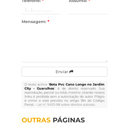
Telefone:
*
Assunto:
*
Mensagem:
*
Enviar
O texto acima "
Bota Pvc Cano Longo no Jardim
City - Guarulhos
" é de direito reservado. Sua
reprodução, parcial ou total, mesmo citando nossos
links, é proibida sem a autorização do autor. Plágio
é crime e está previsto no artigo 184 do Código
Penal. –
Lei n° 9.610-98 sobre direitos autorais
.
OUTRAS
PÁGINAS