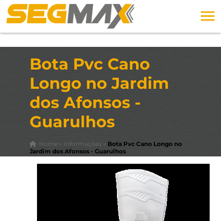
Bota Pvc Cano
Longo no Jardim
dos Afonsos -
Guarulhos
Home
»
Informações
»
Bota Pvc Cano Longo no
Jardim dos Afonsos - Guarulhos