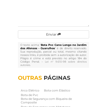
Enviar
O texto acima "
Bota Pvc Cano Longo no Jardim
dos Afonsos - Guarulhos
" é de direito reservado.
Sua reprodução, parcial ou total, mesmo citando
nossos links, é proibida sem a autorização do autor.
Plágio é crime e está previsto no artigo 184 do
Código Penal. –
Lei n° 9.610-98 sobre direitos
autorais
.
OUTRAS
PÁGINAS
Arco Elétrico
Bota com Elástico
Bota de Pvc
Bota de Segurança com Biqueira de
Composite
Bota de Segurança com Metatarso