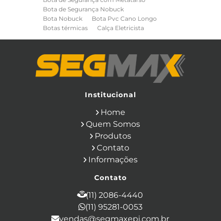
Bota de Segurança Nobuck
Bota Nobuck
Bota Pvc Cano Longo
Botas térmicas
Calça Eletricista
Calça Eletricista NR10 Risco 2
Camisa Eletricista NR10 Risco 2
Capa de Chuva
Cinto de Segurança para Eletricista
Cinto de Seguranca Paraquedista
Colete Refletivo
Cone de Sinalização
Equipamentos de Construcao Civil
Institucional
Equipamentos de Sinalização
Home
Ferramentas Eletricas
Ferramentas Isoladas
Quem Somos
Ferramentas Manuais para Construção
Produtos
Civil
Filtro para Respirador
Contato
Japona Térmica para Câmara Fria
Informações
Luva Anti Corte
Luva de Cobertura
Luva de Vaqueta
Luva Isolante
Contato
Luva Multitato
Luvas para Produtos Químicos
(11) 2086-4440
Macacão Contra Agentes Químicos
(11) 95281-0053
Macacão de Segurança
vendas@segmaxepi.com.br
Máscara de Proteção Respiratória com